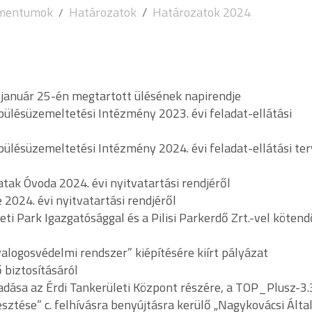
umentumok
Határozatok
Határozatok 2024
. január 25-én megtartott ülésének napirendje
pülésüzemeltetési Intézmény 2023. évi feladat-ellátási
pülésüzemeltetési Intézmény 2024. évi feladat-ellátási te
tak Óvoda 2024. évi nyitvatartási rendjéről
 2024. évi nyitvatartási rendjéről
ti Park Igazgatósággal és a Pilisi Parkerdő Zrt.-vel kötend
yalogosvédelmi rendszer” kiépítésére kiírt pályázat
 biztosításáról
kiadása az Érdi Tankerületi Központ részére, a TOP_Plusz-3.
esztése” c. felhívásra benyújtásra kerülő „Nagykovácsi Álta