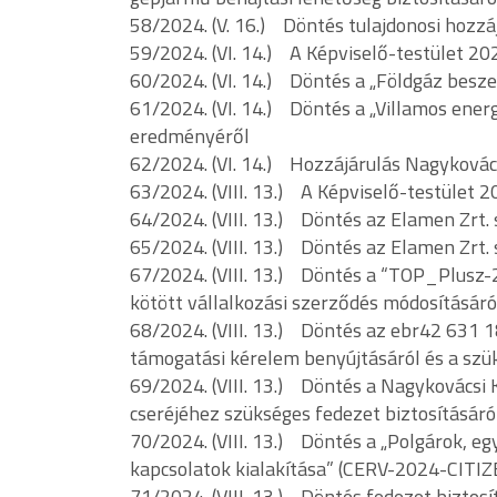
58/2024. (V. 16.) Döntés tulajdonosi hozz
59/2024. (VI. 14.) A Képviselő-testület 20
60/2024. (VI. 14.) Döntés a „Földgáz besz
61/2024. (VI. 14.) Döntés a „Villamos ener
eredményéről
62/2024. (VI. 14.) Hozzájárulás Nagykovác
63/2024. (VIII. 13.) A Képviselő-testület 
64/2024. (VIII. 13.) Döntés az Elamen Zrt
65/2024. (VIII. 13.) Döntés az Elamen Zrt. 
67/2024. (VIII. 13.) Döntés a “TOP_Plusz-
kötött vállalkozási szerződés módosításáró
68/2024. (VIII. 13.) Döntés az ebr42 631 
támogatási kérelem benyújtásáról és a szük
69/2024. (VIII. 13.) Döntés a Nagykovácsi
cseréjéhez szükséges fedezet biztosításáró
70/2024. (VIII. 13.) Döntés a „Polgárok, e
kapcsolatok kialakítása” (CERV-2024-CITI
71/2024. (VIII. 13.) Döntés fedezet biztos