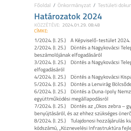
Főoldal
Önkormányzat
Testületi dok
Határozatok 2024
KÖZZÉTÉVE:
2024.01.29. 08:48
CÍMKE:
1/2024. (I. 25.) A Képviselő-testület 2024
2/2024. (I. 25.) Döntés a Nagykovácsi Tele
beszámolójának elfogadásáról
3/2024. (I. 25.) Döntés a Nagykovácsi Tele
elfogadásáról
4/2024. (I. 25.) Döntés a Nagykovácsi Kispa
5/2024. (I. 25.) Döntés a Lenvirág Bölcsőde
6/2024. (I. 25.) Döntés a Duna-Ipoly Nemze
együttműködési megállapodásról
7/2024. (I. 25.) Döntés az „Okos zebra – g
benyújtásáról, és az ehhez szükséges önerő
8/2024. (I. 25.) Tulajdonosi hozzájárulás 
kódszámú, „Köznevelési Infrastruktúra fejl