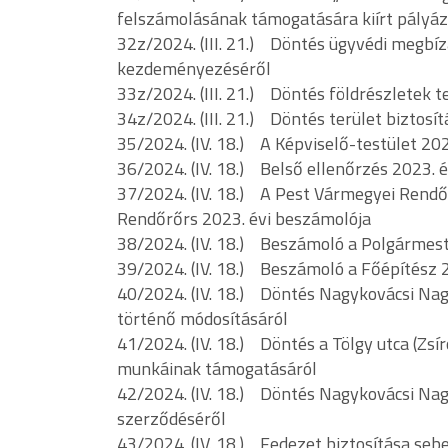
felszámolásának támogatására kiírt pályáz
32z/2024. (III. 21.) Döntés ügyvédi megbíz
kezdeményezéséről
33z/2024. (III. 21.) Döntés földrészletek 
34z/2024. (III. 21.) Döntés terület biztosí
35/2024. (IV. 18.) A Képviselő-testület 20
36/2024. (IV. 18.) Belső ellenőrzés 2023. 
37/2024. (IV. 18.) A Pest Vármegyei Rend
Rendőrőrs 2023. évi beszámolója
38/2024. (IV. 18.) Beszámoló a Polgármest
39/2024. (IV. 18.) Beszámoló a Főépítész 
40/2024. (IV. 18.) Döntés Nagykovácsi Na
történő módosításáról
41/2024. (IV. 18.) Döntés a Tölgy utca (Zsír
munkáinak támogatásáról
42/2024. (IV. 18.) Döntés Nagykovácsi Nagy
szerződéséről
43/2024. (IV. 18.) Fedezet biztosítása s