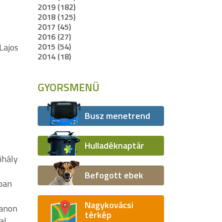
2019 (182)
2018 (125)
2017 (45)
2016 (27)
2015 (54)
Lajos
2014 (18)
GYORSMENÜ
Busz menetrend
Hulladéknaptár
ihály
Befogott ebek
ban
Nagykovácsi
lanon
térkép
al