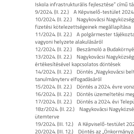
Iskola infrastrukturális fejlesztése” című
9/2024. (II. 22.) A Képviselő-testület 202
10/2024. (II. 22.) Nagykovácsi Nagyközsé
fizetési kötelezettségeinek megállapítása
11/2024. (II. 22.) A polgármester tájékoz
vagyoni helyzete alakulásáról
12/2024. (II. 22.) Beszámoló a Budakörnyé
13/2024. (II. 22.) Nagykovácsi Nagyközség 
értékesítésével kapcsolatos döntések
14/2024. (II. 22.) Döntés „Nagykovácsi bel
tanulmányterv elfogadásáról
15/2024. (II. 22.) Döntés a 2024. évre von
16/2024. (II. 22.) Döntés üzemeltetési meg
17/2024. (II. 22.) Döntés a 2024. évi Tele
18z/2024. (II. 22.) Nagykovácsi Nagyközs
ütemterve
19/2024. (III. 12.) A Képviselő-testület 2
20/2024. (III. 12.) Döntés az „Önkormányza