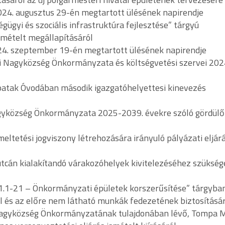
2024. augusztus 29-én megtartott ülésének napirendje
gügyi és szociális infrastruktúra fejlesztése” tárgyú
mételt megállapításáról
024. szeptember 19-én megtartott ülésének napirendje
i Nagyközség Önkormányzata és költségvetési szervei 2024
patak Óvodában második igazgatóhelyettesi kinevezés
agyközség Önkormányzata 2025-2039. évekre szóló gördülő
eltetési jogviszony létrehozására irányuló pályázati eljár
utcán kialakítandó várakozóhelyek kivitelezéséhez szükség
1.1-21 – Önkormányzati épületek korszerűsítése” tárgyba
l és az előre nem látható munkák fedezetének biztosításá
 Nagyközség Önkormányzatának tulajdonában lévő, Tompa 