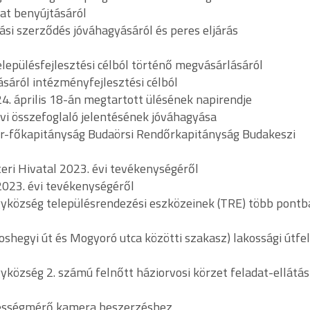
at benyújtásáról
ási szerződés jóváhagyásáról és peres eljárás
településfejlesztési célból történő megvásárlásáról
tásáról intézményfejlesztési célból
24. április 18-án megtartott ülésének napirendje
évi összefoglaló jelentésének jóváhagyása
őr-főkapitányság Budaörsi Rendőrkapitányság Budakeszi
eri Hivatal 2023. évi tevékenységéről
2023. évi tevékenységéről
gyközség településrendezési eszközeinek (TRE) több pontb
oshegyi út és Mogyoró utca közötti szakasz) lakossági útfel
község 2. számú felnőtt háziorvosi körzet feladat-ellátás
ebességmérő kamera beszerzéshez