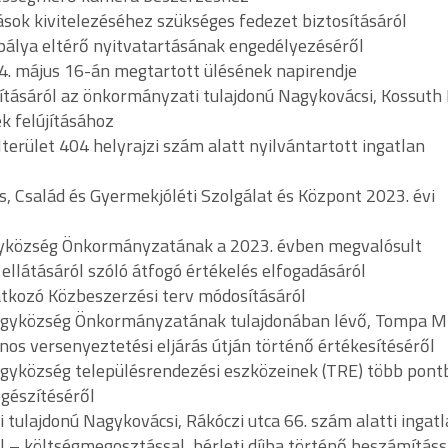
tások kivitelezéséhez szükséges fedezet biztosításáról
pálya eltérő nyitvatartásának engedélyezéséről
24. május 16-án megtartott ülésének napirendje
ításáról az önkormányzati tulajdonú Nagykovácsi, Kossuth 
ek felújításához
terület 404 helyrajzi szám alatt nyilvántartott ingatlan
s, Család és Gyermekjóléti Szolgálat és Központ 2023. évi
gyközség Önkormányzatának a 2023. évben megvalósult
ellátásáról szóló átfogó értékelés elfogadásáról
atkozó Közbeszerzési terv módosításáról
Nagyközség Önkormányzatának tulajdonában lévő, Tompa M
vános versenyeztetési eljárás útján történő értékesítéséről
agyközség településrendezési eszközeinek (TRE) több pont
egészítéséről
tulajdonú Nagykovácsi, Rákóczi utca 66. szám alatti ingat
l – költségmegosztással, bérleti díjba történő beszámításs