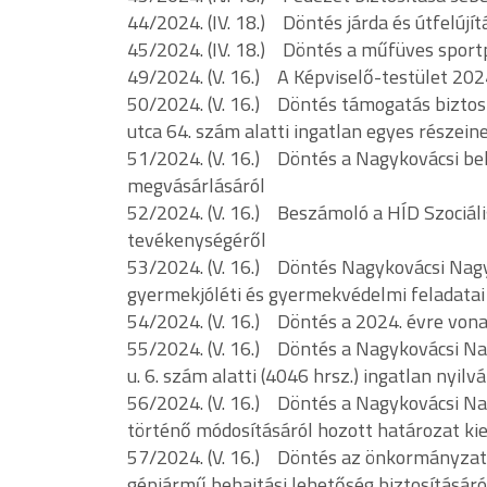
44/2024. (IV. 18.) Döntés járda és útfelújí
45/2024. (IV. 18.) Döntés a műfüves sport
49/2024. (V. 16.) A Képviselő-testület 20
50/2024. (V. 16.) Döntés támogatás biztos
utca 64. szám alatti ingatlan egyes részein
51/2024. (V. 16.) Döntés a Nagykovácsi bel
megvásárlásáról
52/2024. (V. 16.) Beszámoló a HÍD Szociáli
tevékenységéről
53/2024. (V. 16.) Döntés Nagykovácsi Na
gyermekjóléti és gyermekvédelmi feladatai 
54/2024. (V. 16.) Döntés a 2024. évre von
55/2024. (V. 16.) Döntés a Nagykovácsi 
u. 6. szám alatti (4046 hrsz.) ingatlan nyil
56/2024. (V. 16.) Döntés a Nagykovácsi N
történő módosításáról hozott határozat ki
57/2024. (V. 16.) Döntés az önkormányzati 
gépjármű behajtási lehetőség biztosításáró