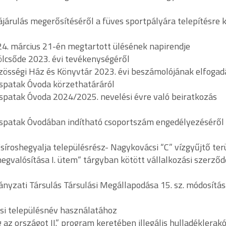
ájárulás megerősítéséről a füves sportpályára telepítésre 
024. március 21-én megtartott ülésének napirendje
ölcsőde 2023. évi tevékenységéről
özösségi Ház és Könyvtár 2023. évi beszámolójának elfogad
ispatak Óvoda körzethatáráról
ispatak Óvoda 2024/2025. nevelési évre való beiratkozás
Kispatak Óvodában indítható csoportszám engedélyezéséről
síroshegyalja településrész- Nagykovácsi “C” vízgyűjtő ter
gvalósítása I. ütem“ tárgyban kötött vállalkozási szerződ
ányzati Társulás Társulási Megállapodása 15. sz. módosítá
csi településnév használatához
 az országot II.” program keretében illegális hulladéklerak