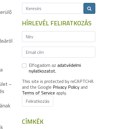
kerülő
HÍRLEVÉL FELIRATKOZÁS
ásáról
Elfogadom az
adatvédelmi
 a
nyilatkozatot.
This site is protected by reCAPTCHA
ület –
and the Google
Privacy Policy
and
és
Terms of Service
apply.
Feliratkozás
sának
CÍMKÉK
ók