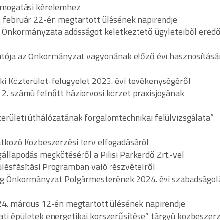
 támogatási kérelemhez
4. február 22-én megtartott ülésének napirendje
g Önkormányzata adósságot keletkeztető ügyleteiből ered
tatója az Önkormányzat vagyonának előző évi hasznosításár
ki Közterület-felügyelet 2023. évi tevékenységéről
2. számú felnőtt háziorvosi körzet praxisjogának
területi úthálózatának forgalomtechnikai felülvizsgálata”
atkozó Közbeszerzési terv elfogadásáról
állapodás megkötéséről a Pilisi Parkerdő Zrt.-vel
pülésfásítási Programban való részvételről
ég Önkormányzat Polgármesterének 2024. évi szabadságol
024. március 12-én megtartott ülésének napirendje
ti épületek energetikai korszerűsítése” tárgyú közbeszerz