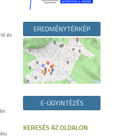
ő
EREDMÉNYTÉRKÉP
ól és
E-ÜGYINTÉZÉS
ási
KERESÉS AZ OLDALON
ési