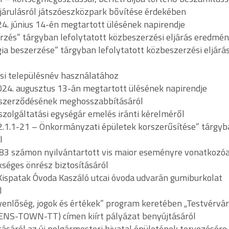
ájárulásról játszóeszközpark bővítése érdekében
24. június 14-én megtartott ülésének napirendje
erzés” tárgyban lefolytatott közbeszerzési eljárás eredmé
gia beszerzése” tárgyban lefolytatott közbeszerzési eljárá
si településnév használatához
2024. augusztus 13-án megtartott ülésének napirendje
. szerződésének meghosszabbításáról
szolgáltatási egységár emelés iránti kérelméről
2.1.1-21 – Önkormányzati épületek korszerűsítése” tárgyb
l
183 számon nyilvántartott vis maior eseményre vonatkozó
séges önrész biztosításáról
 Kispatak Óvoda Kaszáló utcai óvoda udvarán gumiburkolat
l
gyenlőség, jogok és értékek” program keretében „Testvérvár
ZENS-TOWN-TT) címen kiírt pályázat benyújtásáról
ításáról az új polgármesteri hivatal épületének tervezésére