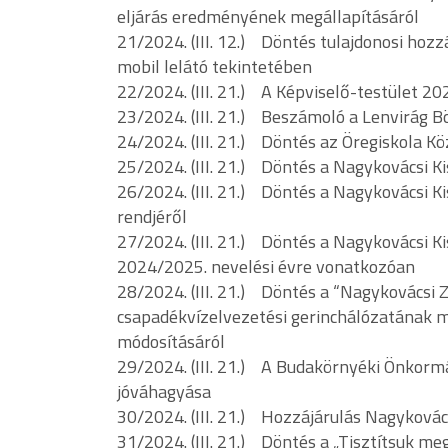
eljárás eredményének megállapításáról
21/2024. (III. 12.) Döntés tulajdonosi hozz
mobil lelátó tekintetében
22/2024. (III. 21.) A Képviselő-testület 2
23/2024. (III. 21.) Beszámoló a Lenvirág B
24/2024. (III. 21.) Döntés az Öregiskola K
25/2024. (III. 21.) Döntés a Nagykovácsi K
26/2024. (III. 21.) Döntés a Nagykovácsi K
rendjéről
27/2024. (III. 21.) Döntés a Nagykovácsi 
2024/2025. nevelési évre vonatkozóan
28/2024. (III. 21.) Döntés a “Nagykovácsi Z
csapadékvízelvezetési gerinchálózatának me
módosításáról
29/2024. (III. 21.) A Budakörnyéki Önkorm
jóváhagyása
30/2024. (III. 21.) Hozzájárulás Nagyková
31/2024. (III. 21.) Döntés a „Tisztítsuk meg