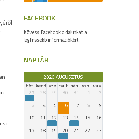
FACEBOOK
nyéről
s
Kövess Facebook oldalunkat a
legfrissebb információkért.
NAPTÁR
an
2026 AUGUSZTUS
hét
kedd
sze
csüt
pén
szo
vas
an
27
28
29
30
31
1
2
3
4
5
6
7
8
9
10
11
12
13
14
15
16
osi
17
18
19
20
21
22
23