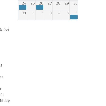
24
25
26
27
28
29
30
31
1
2
3
4
5
6
. évi
ás
es
n
ról
Mihály