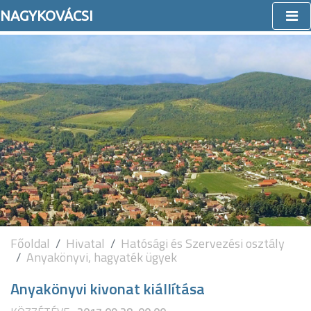
NAGYKOVÁCSI
Főoldal
Hivatal
Hatósági és Szervezési osztály
Anyakönyvi, hagyaték ügyek
Anyakönyvi kivonat kiállítása