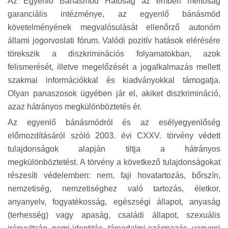
Az Egyenlő Bánásmód Hatóság az emberi méltóság
garanciális intézménye, az egyenlő bánásmód
követelményének megvalósulását ellenőrző autonóm
állami jogorvoslati fórum. Valódi pozitív hatások elérésére
törekszik a diszkriminációs folyamatokban, azok
felismerését, illetve megelőzését a jogalkalmazás mellett
szakmai információkkal és kiadványokkal támogatja.
Olyan panaszosok ügyében jár el, akiket diszkrimináció,
azaz hátrányos megkülönböztetés ér.
Az egyenlő bánásmódról és az esélyegyenlőség
előmozdításáról szóló 2003. évi CXXV. törvény védett
tulajdonságok alapján tiltja a hátrányos
megkülönböztetést. A törvény a következő tulajdonságokat
részesíti védelemben: nem, faji hovatartozás, bőrszín,
nemzetiség, nemzetiséghez való tartozás, életkor,
anyanyelv, fogyatékosság, egészségi állapot, anyaság
(terhesség) vagy apaság, családi állapot, szexuális