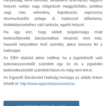
irányultság, nemi identitás, társadalmi származás, vagyoni
helyzet, vallási vagy világnézeti meggyőződés, politikai
vagy más vélemény, foglalkozási jogviszony
részmunkaidős jellege ill. határozott időtartama,
érdekképviselethez való tartozás, egyéb helyzet.
Ha úgy érzi, hogy védett tulajdonsága miatt
kedvezőtlenebb bánásmódban részesül, mint más,
hasonló helyzetben lévő személy, akkor keresse fel a
hatóságot.
Az EBH eljárást akkor indíthat, ha a jogsértésről való
tudomásszerzéstől számított egy év és a jogsértés
bekövetkezésétől számított három év még nem telt el.
Az Egyenlő Bánásmód Hatóság honlapja az alábbi linken
érhető el:
http://www.egyenlobanasmod.hu