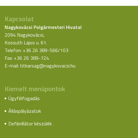
Kapcsolat
Nagykovácsi Polgármesteri Hivatal
2094 Nagykovácsi,
Kossuth Lajos u. 61.
Telefon: +36 26 389-566/103
Fax: +36 26 389-724
E-mail:
titkarsag@nagykovacsi.hu
Kiemelt menüpontok
Ügyfélfogadás
Álláspályázatok
Defibrillátor készülék