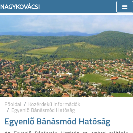
NAGYKOVÁCSI
Főoldal
Közérdekű információk
Egyenlő Bánásmód Hatóság
Egyenlő Bánásmód Hatóság