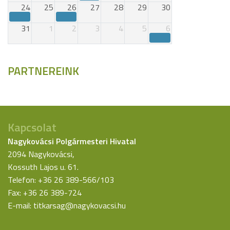
24
25
26
27
28
29
30
31
1
2
3
4
5
6
PARTNEREINK
Kapcsolat
Nagykovácsi Polgármesteri Hivatal
2094 Nagykovácsi,
Kossuth Lajos u. 61.
Telefon: +36 26 389-566/103
Fax: +36 26 389-724
E-mail:
titkarsag@nagykovacsi.hu