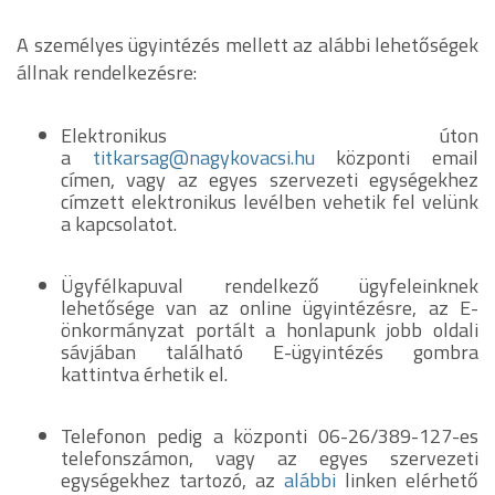
A személyes ügyintézés mellett az alábbi lehetőségek
állnak rendelkezésre:
Elektronikus úton
a
titkarsag@nagykovacsi.hu
központi email
címen, vagy az egyes szervezeti egységekhez
címzett elektronikus levélben vehetik fel velünk
a kapcsolatot.
Ügyfélkapuval rendelkező ügyfeleinknek
lehetősége van az online ügyintézésre, az E-
önkormányzat portált a honlapunk jobb oldali
sávjában található E-ügyintézés gombra
kattintva érhetik el.
Telefonon pedig a központi 06-26/389-127-es
telefonszámon, vagy az egyes szervezeti
egységekhez tartozó, az
alábbi
linken elérhető