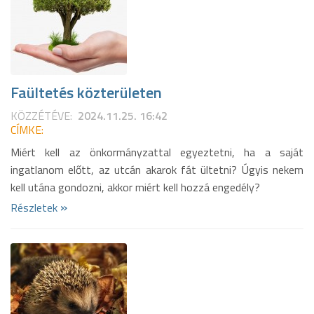
Faültetés közterületen
KÖZZÉTÉVE:
2024.11.25. 16:42
CÍMKE:
Miért kell az önkormányzattal egyeztetni, ha a saját
ingatlanom előtt, az utcán akarok fát ültetni? Úgyis nekem
kell utána gondozni, akkor miért kell hozzá engedély?
»
Részletek