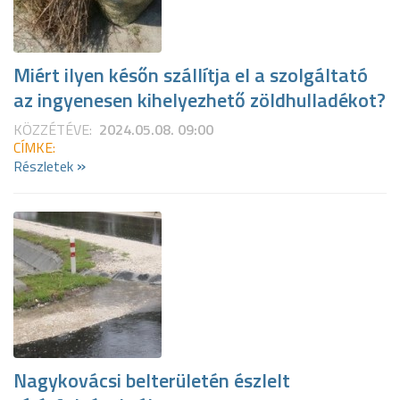
Miért ilyen későn szállítja el a szolgáltató
az ingyenesen kihelyezhető zöldhulladékot?
KÖZZÉTÉVE:
2024.05.08. 09:00
CÍMKE:
»
Részletek
Nagykovácsi belterületén észlelt