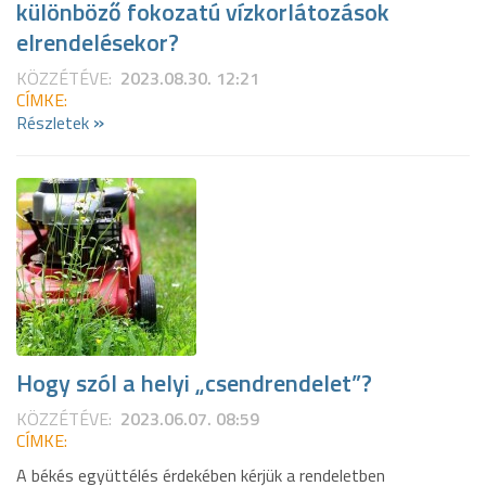
különböző fokozatú vízkorlátozások
elrendelésekor?
KÖZZÉTÉVE:
2023.08.30. 12:21
CÍMKE:
»
Részletek
Hogy szól a helyi „csendrendelet”?
KÖZZÉTÉVE:
2023.06.07. 08:59
CÍMKE:
A békés együttélés érdekében kérjük a rendeletben