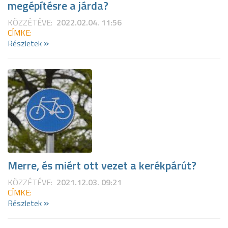
megépítésre a járda?
KÖZZÉTÉVE:
2022.02.04. 11:56
CÍMKE:
»
Részletek
Merre, és miért ott vezet a kerékpárút?
KÖZZÉTÉVE:
2021.12.03. 09:21
CÍMKE:
»
Részletek