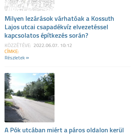
Milyen lezárások várhatóak a Kossuth
Lajos utcai csapadékvíz elvezetéssel
kapcsolatos építkezés során?
KÖZZÉTÉVE:
2022.06.07. 10:12
CÍMKE:
»
Részletek
A Pók utcában miért a páros oldalon kerül