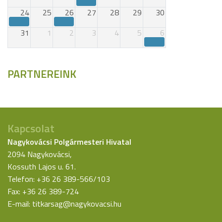
24
25
26
27
28
29
30
31
1
2
3
4
5
6
PARTNEREINK
Kapcsolat
Nagykovácsi Polgármesteri Hivatal
2094 Nagykovácsi,
Kossuth Lajos u. 61.
Telefon: +36 26 389-566/103
Fax: +36 26 389-724
E-mail:
titkarsag@nagykovacsi.hu