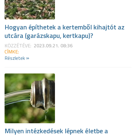
Hogyan építhetek a kertemből kihajtót az
utcára (garázskapu, kertkapu)?
KÖZZÉTÉVE:
2023.09.21. 08:36
CÍMKE:
»
Részletek
Milyen intézkedések lépnek életbe a