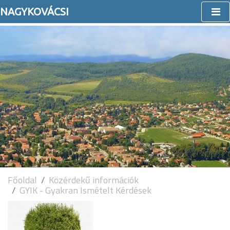
NAGYKOVÁCSI
Főoldal
Közérdekű információk
GYIK - Gyakran Ismételt Kérdések