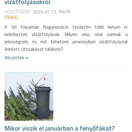
vízátfolyásokról
KÖZZÉTÉVE:
2024.02.12. 09:00
CÍMKE:
A tél folyamán Nagykovácsi területén több helyen is
keletkeztek vízátfolyások. Milyen oka, okai vannak a
jelenségnek, és mit tehetünk amennyiben vízátfolyással
érintett útszakaszt találunk?
»
Részletek
Mikor viszik el januárban a fenyőfákat?