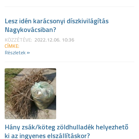
Lesz idén karácsonyi díszkivilágítás
Nagykovácsiban?
KÖZZÉTÉVE:
2022.12.06. 10:36
CÍMKE:
»
Részletek
Hány zsák/köteg zöldhulladék helyezhető
ki az ingyenes elszállításkor?