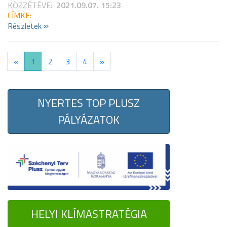
KÖZZÉTÉVE:
2021.09.07. 15:23
CÍMKE:
»
Részletek
«
1
2
3
4
»
NYERTES TOP PLUSZ
PÁLYÁZATOK
HELYI KLÍMASTRATÉGIA