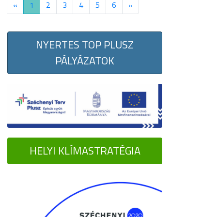
«
1
2
3
4
5
6
»
NYERTES TOP PLUSZ
PÁLYÁZATOK
HELYI KLÍMASTRATÉGIA