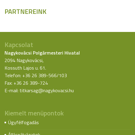
PARTNEREINK
Kapcsolat
Nagykovácsi Polgármesteri Hivatal
2094 Nagykovácsi,
Kossuth Lajos u. 61.
Telefon: +36 26 389-566/103
Fax: +36 26 389-724
E-mail:
titkarsag@nagykovacsi.hu
Kiemelt menüpontok
Ügyfélfogadás
Álláspályázatok