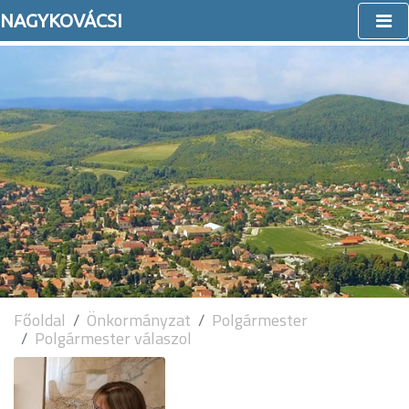
NAGYKOVÁCSI
Főoldal
Önkormányzat
Polgármester
Polgármester válaszol