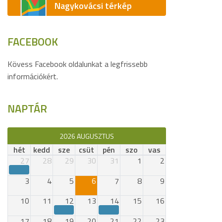
Nagykovácsi térkép
FACEBOOK
Kövess Facebook oldalunkat a legfrissebb
információkért.
NAPTÁR
2026 AUGUSZTUS
hét
kedd
sze
csüt
pén
szo
vas
27
28
29
30
31
1
2
3
4
5
6
7
8
9
10
11
12
13
14
15
16
17
18
19
20
21
22
23