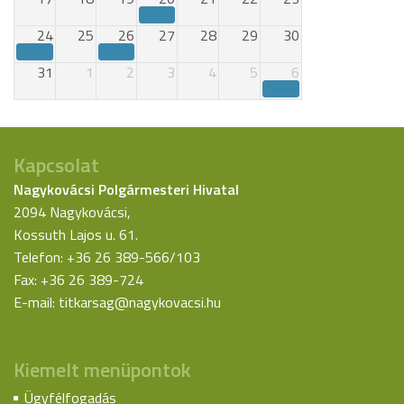
24
25
26
27
28
29
30
31
1
2
3
4
5
6
Kapcsolat
Nagykovácsi Polgármesteri Hivatal
2094 Nagykovácsi,
Kossuth Lajos u. 61.
Telefon: +36 26 389-566/103
Fax: +36 26 389-724
E-mail:
titkarsag@nagykovacsi.hu
Kiemelt menüpontok
Ügyfélfogadás