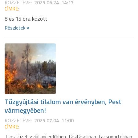
KÖZZÉTÉVE:
2025.06.24. 14:17
CÍMKE:
8 és 15 óra között
»
Részletek
Tűzgyújtási tilalom van érvényben, Pest
vármegyében!
KÖZZÉTÉVE:
2025.07.04. 11:00
CÍMKE:
Tilos tüzet gyújtani erdőkben, fásításokban, facsoportokban,