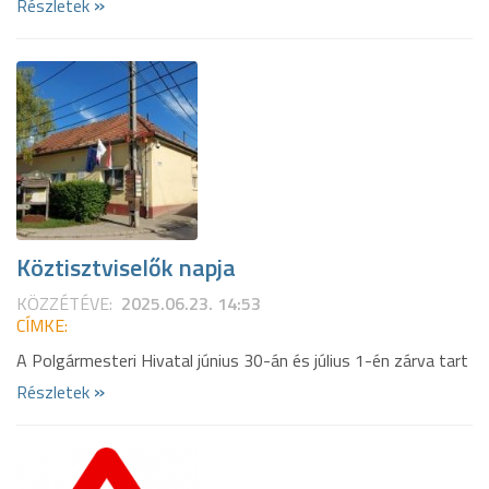
»
Részletek
Köztisztviselők napja
KÖZZÉTÉVE:
2025.06.23. 14:53
CÍMKE:
A Polgármesteri Hivatal június 30-án és július 1-én zárva tart
»
Részletek