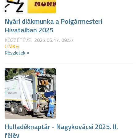
Nyári diákmunka a Polgármesteri
Hivatalban 2025
KÖZZÉTÉVE:
2025.06.17. 09:57
CÍMKE:
»
Részletek
Hulladéknaptár - Nagykovácsi 2025. II.
félév