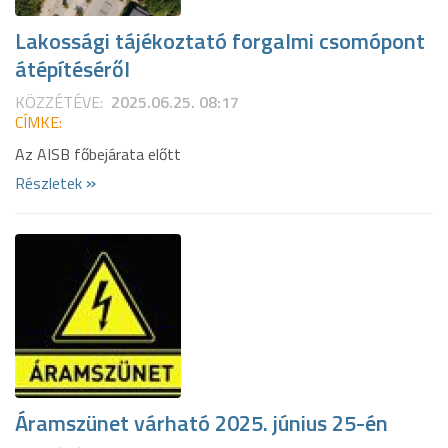
Lakossági tájékoztató forgalmi csomópont
átépítéséről
KÖZZÉTÉVE:
2025.06.25. 08:17
CÍMKE:
Az AISB főbejárata előtt
»
Részletek
Áramszünet várható 2025. június 25-én