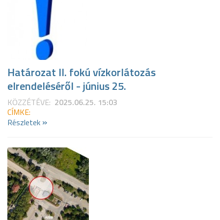
Határozat II. fokú vízkorlátozás
elrendeléséről - június 25.
KÖZZÉTÉVE:
2025.06.25. 15:03
CÍMKE:
»
Részletek