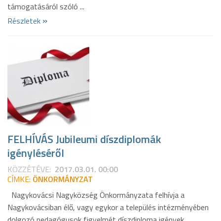
támogatásáról szóló ...
»
Részletek
FELHÍVÁS Jubileumi díszdiplomák
igényléséről
KÖZZÉTÉVE:
2017.03.01. 00:00
CÍMKE:
ÖNKORMÁNYZAT
Nagykovácsi Nagyközség Önkormányzata felhívja a
Nagykovácsiban élő, vagy egykor a település intézményében
dolgozó pedagógusok figyelmét díszdiploma igények