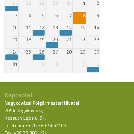
27
28
29
30
31
1
2
3
4
5
6
7
8
9
10
11
12
13
14
15
16
17
18
19
20
21
22
23
24
25
26
27
28
29
30
31
1
2
3
4
5
6
Kapcsolat
Nagykovácsi Polgármesteri Hivatal
2094 Nagykovácsi,
Kossuth Lajos u. 61.
Telefon: +36 26 389-566/103
Fax: +36 26 389-724