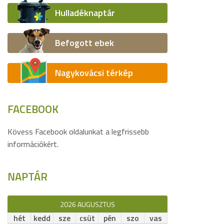
Hulladéknaptár
Befogott ebek
Nagykovácsi térkép
FACEBOOK
Kövess Facebook oldalunkat a legfrissebb
információkért.
NAPTÁR
2026 AUGUSZTUS
hét
kedd
sze
csüt
pén
szo
vas