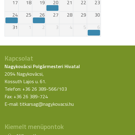
17
18
19
20
21
22
23
24
25
26
27
28
29
30
31
1
2
3
4
5
6
Kapcsolat
Nagykovácsi Polgármesteri Hivatal
2094 Nagykovácsi,
Kossuth Lajos u. 61.
Telefon: +36 26 389-566/103
Fax: +36 26 389-724
E-mail:
titkarsag@nagykovacsi.hu
Kiemelt menüpontok