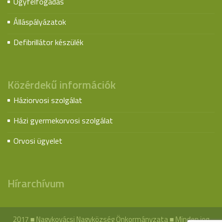
Ügyfélfogadás
Álláspályázatok
Defibrillátor készülék
Közérdekű információk
Háziorvosi szolgálat
Házi gyermekorvosi szolgálat
Orvosi ügyelet
Hírarchívum
2017 ■ Nagykovácsi Nagyközség Önkormányzata ■ Minden jog