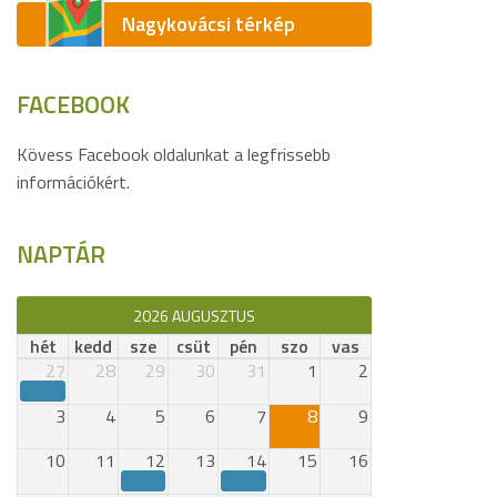
Nagykovácsi térkép
FACEBOOK
Kövess Facebook oldalunkat a legfrissebb
információkért.
NAPTÁR
2026 AUGUSZTUS
hét
kedd
sze
csüt
pén
szo
vas
27
28
29
30
31
1
2
3
4
5
6
7
8
9
10
11
12
13
14
15
16