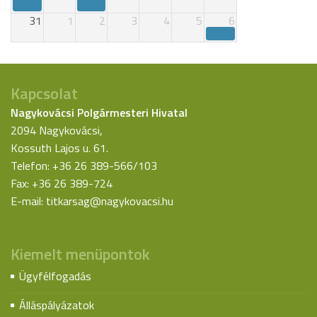
31
1
2
3
4
5
6
Kapcsolat
Nagykovácsi Polgármesteri Hivatal
2094 Nagykovácsi,
Kossuth Lajos u. 61.
Telefon: +36 26 389-566/103
Fax: +36 26 389-724
E-mail:
titkarsag@nagykovacsi.hu
Kiemelt menüpontok
Ügyfélfogadás
Álláspályázatok