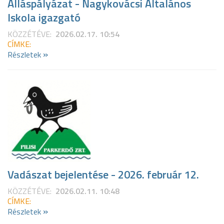
Álláspályázat - Nagykovácsi Általános
Iskola igazgató
KÖZZÉTÉVE:
2026.02.17. 10:54
CÍMKE:
»
Részletek
Vadászat bejelentése - 2026. február 12.
KÖZZÉTÉVE:
2026.02.11. 10:48
CÍMKE:
»
Részletek