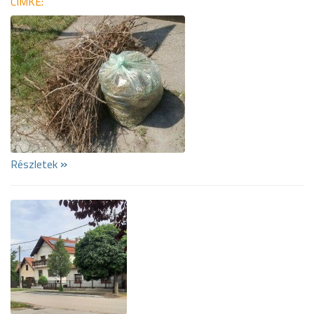
CÍMKE:
»
Részletek