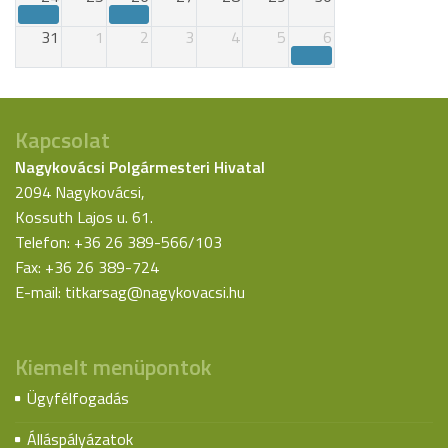
31
1
2
3
4
5
6
Kapcsolat
Nagykovácsi Polgármesteri Hivatal
2094 Nagykovácsi,
Kossuth Lajos u. 61.
Telefon: +36 26 389-566/103
Fax: +36 26 389-724
E-mail:
titkarsag@nagykovacsi.hu
Kiemelt menüpontok
Ügyfélfogadás
Álláspályázatok