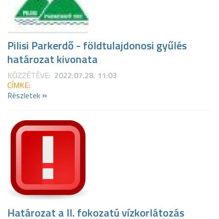
Pilisi Parkerdő - földtulajdonosi gyűlés
határozat kivonata
KÖZZÉTÉVE:
2022.07.28. 11:03
CÍMKE:
»
Részletek
Határozat a II. fokozatú vízkorlátozás