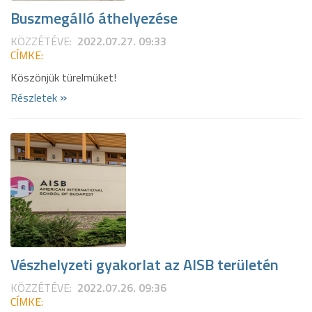
Buszmegálló áthelyezése
KÖZZÉTÉVE:
2022.07.27. 09:33
CÍMKE:
Köszönjük türelmüket!
»
Részletek
Vészhelyzeti gyakorlat az AISB területén
KÖZZÉTÉVE:
2022.07.26. 09:36
CÍMKE: