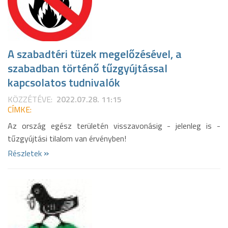
A szabadtéri tüzek megelőzésével, a
szabadban történő tűzgyújtással
kapcsolatos tudnivalók
KÖZZÉTÉVE:
2022.07.28. 11:15
CÍMKE:
Az ország egész területén visszavonásig - jelenleg is -
tűzgyújtási tilalom van érvényben!
»
Részletek