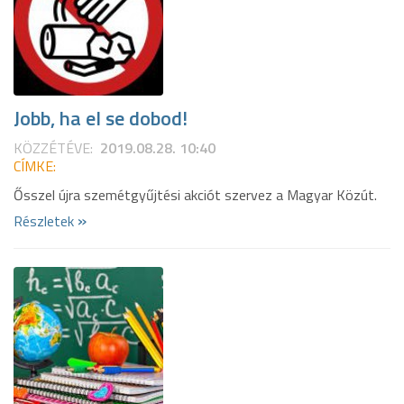
Jobb, ha el se dobod!
KÖZZÉTÉVE:
2019.08.28. 10:40
CÍMKE:
Ősszel újra szemétgyűjtési akciót szervez a Magyar Közút.
»
Részletek