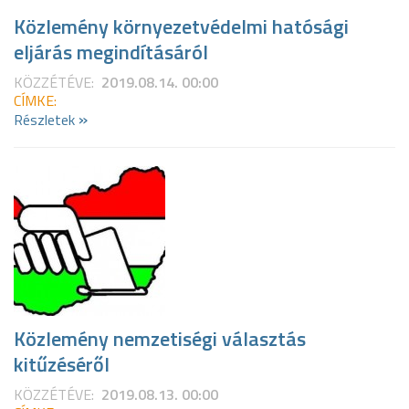
Közlemény környezetvédelmi hatósági
eljárás megindításáról
KÖZZÉTÉVE:
2019.08.14. 00:00
CÍMKE:
»
Részletek
Közlemény nemzetiségi választás
kitűzéséről
KÖZZÉTÉVE:
2019.08.13. 00:00