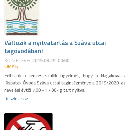
Változik a nyitvatartás a Száva utcai
tagóvodában!
KÖZZÉTÉVE:
2019.08.29. 00:00
CÍMKE:
Felhívjuk a kedves szülők figyelmét, hogy a Nagykovácsi
Kispatak Óvoda Száva utcai tagintézménye a 2019/2020-as
nevelési évtől 7.00 - 17.00-ig tart nyitva.
»
Részletek