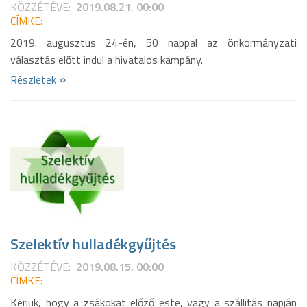
KÖZZÉTÉVE:
2019.08.21. 00:00
CÍMKE:
2019. augusztus 24-én, 50 nappal az önkormányzati
választás előtt indul a hivatalos kampány.
»
Részletek
Szelektív hulladékgyűjtés
KÖZZÉTÉVE:
2019.08.15. 00:00
CÍMKE:
Kérjük, hogy a zsákokat előző este, vagy a szállítás napján