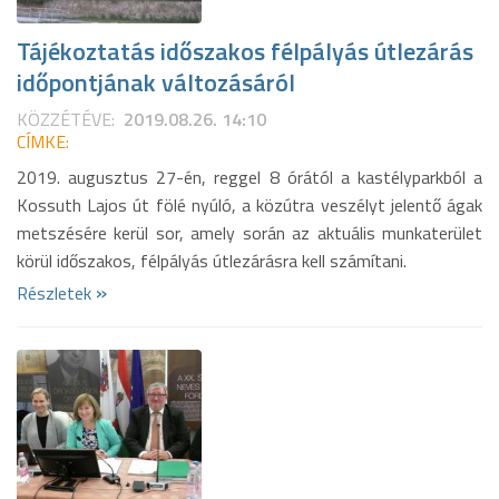
Tájékoztatás időszakos félpályás útlezárás
időpontjának változásáról
KÖZZÉTÉVE:
2019.08.26. 14:10
CÍMKE:
2019. augusztus 27-én, reggel 8 órától a kastélyparkból a
Kossuth Lajos út fölé nyúló, a közútra veszélyt jelentő ágak
metszésére kerül sor, amely során az aktuális munkaterület
körül időszakos, félpályás útlezárásra kell számítani.
»
Részletek