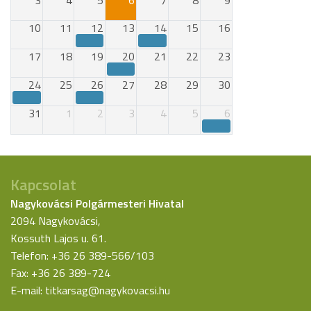
3
4
5
6
7
8
9
10
11
12
13
14
15
16
17
18
19
20
21
22
23
24
25
26
27
28
29
30
31
1
2
3
4
5
6
Kapcsolat
Nagykovácsi Polgármesteri Hivatal
2094 Nagykovácsi,
Kossuth Lajos u. 61.
Telefon: +36 26 389-566/103
Fax: +36 26 389-724
E-mail:
titkarsag@nagykovacsi.hu