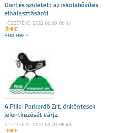
Döntés született az iskolabővítés
elhalasztásáról
KÖZZÉTÉVE:
2022.09.20. 09:15
CÍMKE:
»
Részletek
A Pilisi Parkerdő Zrt. önkéntesek
jelentkezését várja
KÖZZÉTÉVE:
2022.09.20. 08:46
CÍMKE: