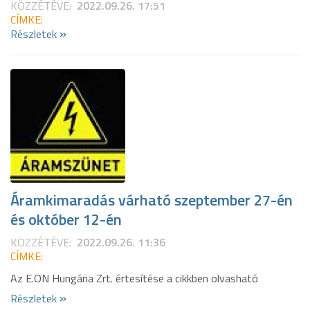
KÖZZÉTÉVE:
2022.09.26. 17:51
CÍMKE:
»
Részletek
Áramkimaradás várható szeptember 27-én
és október 12-én
KÖZZÉTÉVE:
2022.09.26. 11:36
CÍMKE:
Az E.ON Hungária Zrt. értesítése a cikkben olvasható
»
Részletek