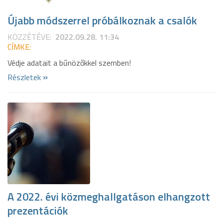
Újabb módszerrel próbálkoznak a csalók
KÖZZÉTÉVE:
2022.09.28. 11:34
CÍMKE:
Védje adatait a bűnözőkkel szemben!
»
Részletek
A 2022. évi közmeghallgatáson elhangzott
prezentációk