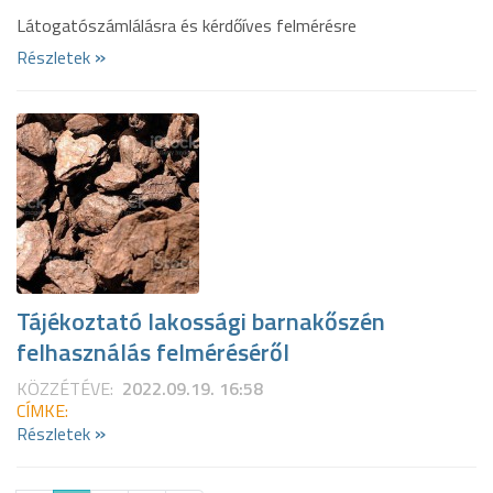
Látogatószámlálásra és kérdőíves felmérésre
»
Részletek
Tájékoztató lakossági barnakőszén
felhasználás felméréséről
KÖZZÉTÉVE:
2022.09.19. 16:58
CÍMKE:
»
Részletek