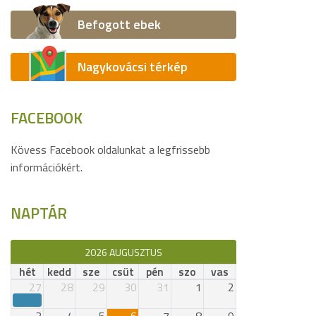
Befogott ebek
Nagykovácsi térkép
FACEBOOK
Kövess Facebook oldalunkat a legfrissebb
információkért.
NAPTÁR
2026 AUGUSZTUS
hét
kedd
sze
csüt
pén
szo
vas
27
28
29
30
31
1
2