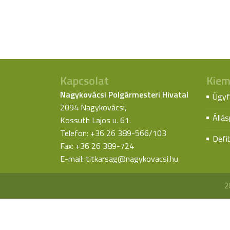
Kapcsolat
Kiem
Nagykovácsi Polgármesteri Hivatal
Ügyf
2094 Nagykovácsi,
Állá
Kossuth Lajos u. 61.
Telefon: +36 26 389-566/103
Defib
Fax: +36 26 389-724
E-mail:
titkarsag@nagykovacsi.hu
2