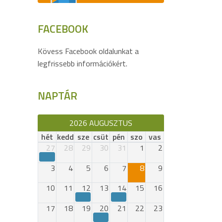
FACEBOOK
Kövess Facebook oldalunkat a
legfrissebb információkért.
NAPTÁR
2026 AUGUSZTUS
hét
kedd
sze
csüt
pén
szo
vas
27
28
29
30
31
1
2
3
4
5
6
7
8
9
10
11
12
13
14
15
16
17
18
19
20
21
22
23