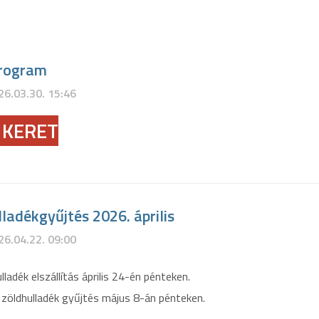
program
26.03.30. 15:46
 KERET
lladékgyűjtés 2026. április
26.04.22. 09:00
lladék elszállítás április 24-én pénteken.
 zöldhulladék gyűjtés május 8-án pénteken.