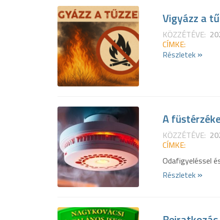
Vigyázz a tű
KÖZZÉTÉVE:
20
CÍMKE:
»
Részletek
A füstérzéke
KÖZZÉTÉVE:
20
CÍMKE:
Odafigyeléssel és
»
Részletek
Beiratkozás