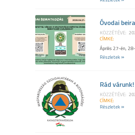
Óvodai beir
KÖZZÉTÉVE:
20
CÍMKE:
Április 27-én, 28
»
Részletek
Rád várunk! 
KÖZZÉTÉVE:
20
CÍMKE:
»
Részletek