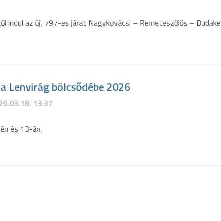
étől indul az új, 797-es járat Nagykovácsi – Remeteszőlős – Budake
 a Lenvirág bölcsődébe 2026
26.03.18. 13:37
én és 13-án.