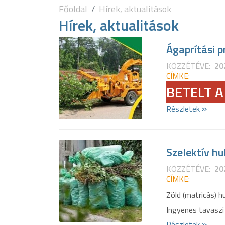
Főoldal
Hírek, aktualitások
Hírek, aktualitások
Ágaprítási 
KÖZZÉTÉVE:
20
CÍMKE:
BETELT A
»
Részletek
Szelektív hu
KÖZZÉTÉVE:
20
CÍMKE:
Zöld (matricás) hu
Ingyenes tavaszi
»
Részletek