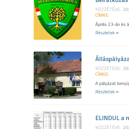
KÖZZÉTÉVE:
20
CÍMKE:
Április 23-án és á
»
Részletek
Álláspályáza
KÖZZÉTÉVE:
20
CÍMKE:
A pályázat benyúj
»
Részletek
ELINDUL a m
KÖZZÉTÉVE:
20