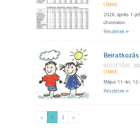
CÍMKE:
2026. április 1-j
útvonalon.
»
Részletek
Beiratkozás
KÖZZÉTÉVE:
20
CÍMKE:
Május 11-án, 12-
»
Részletek
«
1
2
»