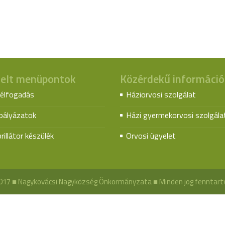
elt menüpontok
Közérdekű információ
élfogadás
Háziorvosi szolgálat
spályázatok
Házi gyermekorvosi szolgála
rillátor készülék
Orvosi ügyelet
017 ■ Nagykovácsi Nagyközség Önkormányzata ■ Minden jog fenntart