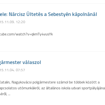
ele: Nárcisz Ültetés a Sebestyén kápolnánál
15.11.09. 12:20
utube.com/watch?v=qkmTy4vusYk
gármester válaszol
15.11.04. 07:57
atalin, Nagykovácsi polgármestere számol be többek között a
pcsolatos utómunkákról, az általános iskola udvari sportpályájána
ről, ...