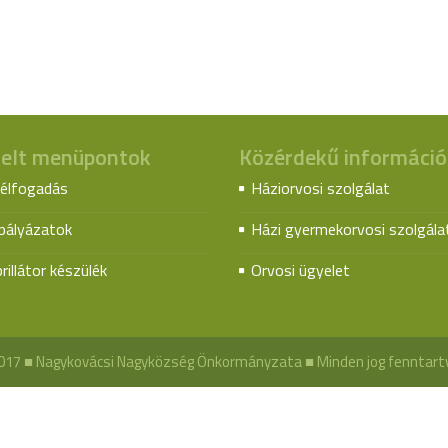
elt menüpontok
Közérdekű információ
élfogadás
Háziorvosi szolgálat
spályázatok
Házi gyermekorvosi szolgála
rillátor készülék
Orvosi ügyelet
017 ■ Nagykovácsi Nagyközség Önkormányzata ■ Minden jog fenntart