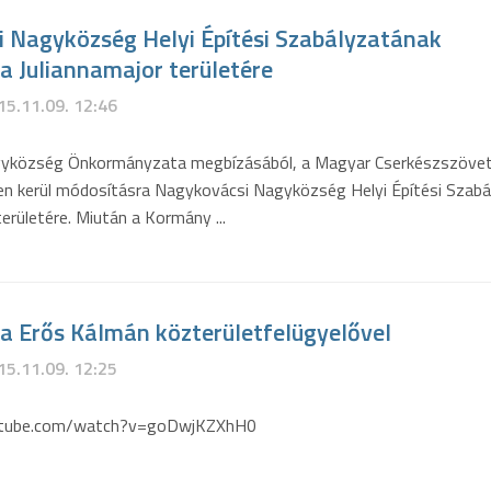
 Nagyközség Helyi Építési Szabályzatának
a Juliannamajor területére
15.11.09. 12:46
yközség Önkormányzata megbízásából, a Magyar Cserkészszöve
en kerül módosításra Nagykovácsi Nagyközség Helyi Építési Szabá
területére. Miután a Kormány ...
ja Erős Kálmán közterületfelügyelővel
15.11.09. 12:25
utube.com/watch?v=goDwjKZXhH0