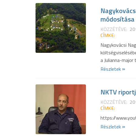
Nagykovácsi
módosítása 
KÖZZÉTÉVE:
20
CÍMKE:
Nagykovácsi Nag
költségviseléséb
a Julianna-major 
»
Részletek
NKTV riport
KÖZZÉTÉVE:
20
CÍMKE:
https://www.yo
»
Részletek