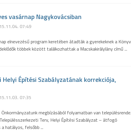
ves vasárnap Nagykovácsiban
15.11.04. 07:49
ap elnevezésű program keretében átadták a gyerekeknek a Könyv
érdeklődők többek között találkozhattak a Macskakirálylány című ...
Helyi Építési Szabályzatának korrekciója,
15.11.03. 07:35
! Önkormányzatunk megbízásából folyamatban van településrende
Településszerkezeti Terv, Helyi Építési Szabályzat – átfogó
 a hatályos, felsőbb ...