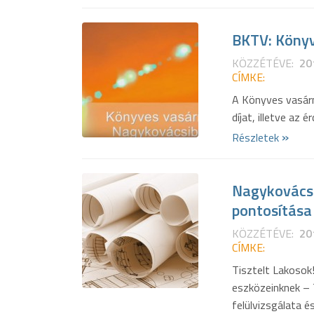
BKTV: Köny
KÖZZÉTÉVE:
20
CÍMKE:
A Könyves vasárn
díjat, illetve az 
»
Részletek
Nagykovácsi 
pontosítása
KÖZZÉTÉVE:
20
CÍMKE:
Tisztelt Lakosok
eszközeinknek – 
felülvizsgálata és