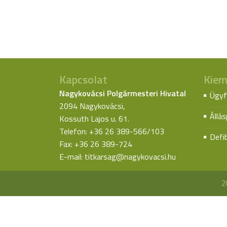
Kapcsolat
Kiem
Nagykovácsi Polgármesteri Hivatal
Ügyf
2094 Nagykovácsi,
Állá
Kossuth Lajos u. 61.
Telefon: +36 26 389-566/103
Defib
Fax: +36 26 389-724
E-mail:
titkarsag@nagykovacsi.hu
2