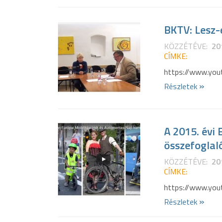
BKTV: Lesz-
KÖZZÉTÉVE:
20
CÍMKE:
https://www.yo
»
Részletek
A 2015. évi
összefoglaló
KÖZZÉTÉVE:
20
CÍMKE:
https://www.yo
»
Részletek