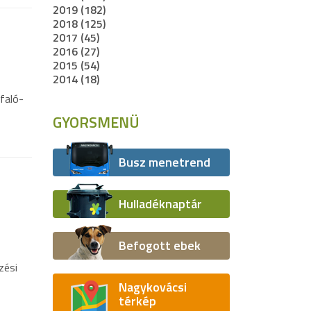
2019 (182)
2018 (125)
2017 (45)
2016 (27)
2015 (54)
2014 (18)
faló-
GYORSMENÜ
Busz menetrend
Hulladéknaptár
Befogott ebek
zési
Nagykovácsi
térkép