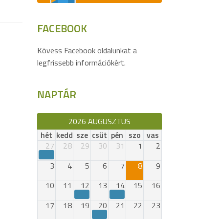
FACEBOOK
Kövess Facebook oldalunkat a
legfrissebb információkért.
NAPTÁR
2026 AUGUSZTUS
hét
kedd
sze
csüt
pén
szo
vas
27
28
29
30
31
1
2
3
4
5
6
7
8
9
10
11
12
13
14
15
16
17
18
19
20
21
22
23