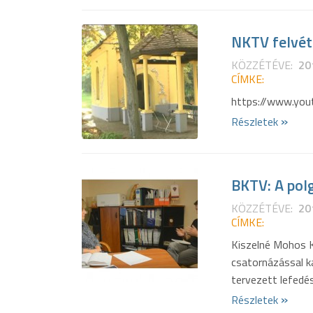
NKTV felvét
KÖZZÉTÉVE:
20
CÍMKE:
https://www.yo
»
Részletek
BKTV: A pol
KÖZZÉTÉVE:
20
CÍMKE:
Kiszelné Mohos K
csatornázással ka
tervezett lefedésé
»
Részletek