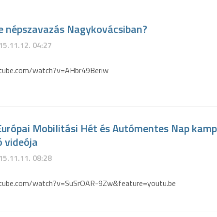
e népszavazás Nagykovácsiban?
15.11.12. 04:27
utube.com/watch?v=AHbr49Beriw
 Európai Mobilitási Hét és Autómentes Nap kam
 videója
15.11.11. 08:28
utube.com/watch?v=SuSrOAR-9Zw&feature=youtu.be