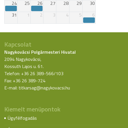
24
25
26
27
28
29
30
31
1
2
3
4
5
6
Kapcsolat
Nagykovácsi Polgármesteri Hivatal
2094 Nagykovácsi,
Kossuth Lajos u. 61.
Telefon: +36 26 389-566/103
Fax: +36 26 389-724
E-mail:
titkarsag@nagykovacsi.hu
Kiemelt menüpontok
Ügyfélfogadás