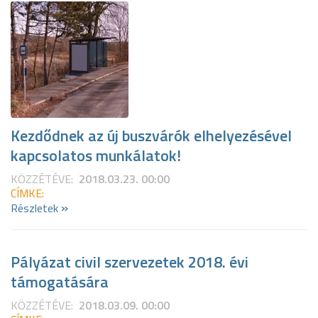
Kezdődnek az új buszvárók elhelyezésével
kapcsolatos munkálatok!
KÖZZÉTÉVE:
2018.03.23. 00:00
CÍMKE:
»
Részletek
Pályázat civil szervezetek 2018. évi
támogatására
KÖZZÉTÉVE:
2018.03.09. 00:00