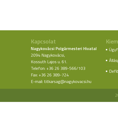
Kapcsolat
Kiem
Nagykovácsi Polgármesteri Hivatal
Ügyf
2094 Nagykovácsi,
Állá
Kossuth Lajos u. 61.
Telefon: +36 26 389-566/103
Defib
Fax: +36 26 389-724
E-mail:
titkarsag@nagykovacsi.hu
2