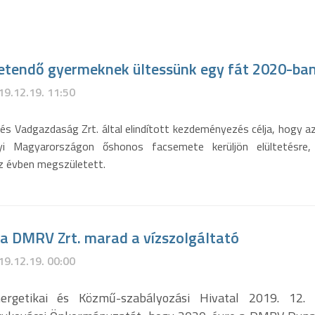
etendő gyermeknek ültessünk egy fát 2020-ban
19.12.19. 11:50
és Vadgazdaság Zrt. által elindított kezdeményezés célja, hogy a
nyi Magyarországon őshonos facsemete kerüljön elültetésre,
z évben megszületett.
 a DMRV Zrt. marad a vízszolgáltató
19.12.19. 00:00
rgetikai és Közmű-szabályozási Hivatal 2019. 12. 