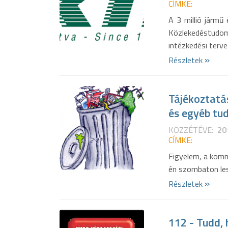
CÍMKE:
A 3 millió járm
Közlekedéstudom
intézkedési tervet
»
Részletek
Tájékoztatás
és egyéb tud
KÖZZÉTÉVE:
20
CÍMKE:
Figyelem, a kommu
én szombaton le
»
Részletek
112 - Tudd, 