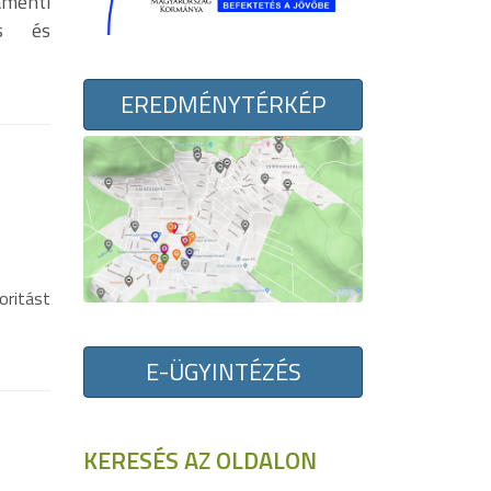
amenti
ás és
EREDMÉNYTÉRKÉP
oritást
E-ÜGYINTÉZÉS
KERESÉS AZ OLDALON