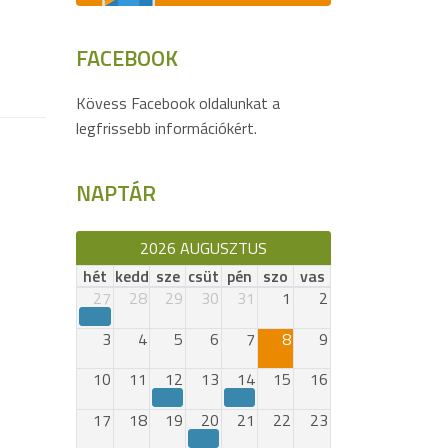
FACEBOOK
Kövess Facebook oldalunkat a
legfrissebb információkért.
NAPTÁR
2026 AUGUSZTUS
hét
kedd
sze
csüt
pén
szo
vas
27
28
29
30
31
1
2
3
4
5
6
7
8
9
10
11
12
13
14
15
16
17
18
19
20
21
22
23