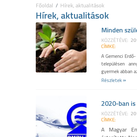
Főoldal
Hírek, aktualitások
Hírek, aktualitások
Minden szül
KÖZZÉTÉVE:
20
CÍMKE:
A Gemenci Erdő- 
településen an
gyermek abban a
»
Részletek
2020-ban is
KÖZZÉTÉVE:
20
CÍMKE:
A Magyar Ene