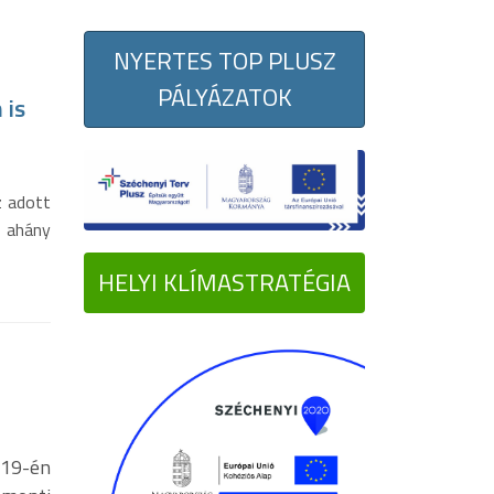
NYERTES TOP PLUSZ
PÁLYÁZATOK
 is
z adott
 ahány
HELYI KLÍMASTRATÉGIA
19-én