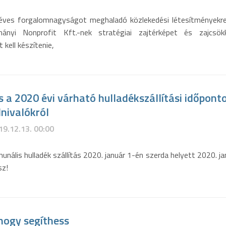
ű éves forgalomnagyságot meghaladó közlekedési létesítményekr
ányi Nonprofit Kft.-nek stratégiai zajtérképet és zajcsökk
 kell készítenie,
 a 2020 évi várható hulladékszállítási időpont
nivalókról
19.12.13. 00:00
nális hulladék szállítás 2020. január 1-én szerda helyett 2020. ja
sz!
hogy segíthess