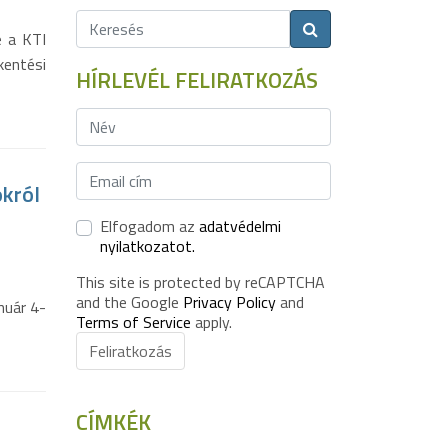
e a KTI
entési
HÍRLEVÉL FELIRATKOZÁS
okról
Elfogadom az
adatvédelmi
nyilatkozatot.
This site is protected by reCAPTCHA
and the Google
Privacy Policy
and
nuár 4-
Terms of Service
apply.
Feliratkozás
CÍMKÉK