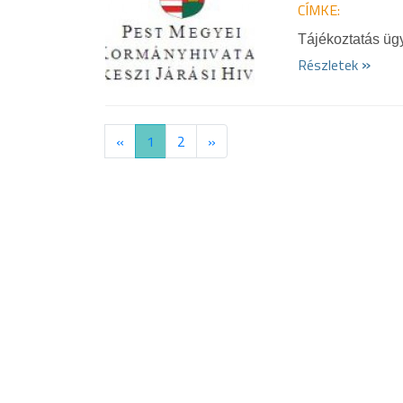
CÍMKE:
Tájékoztatás ügy
»
Részletek
«
1
2
»