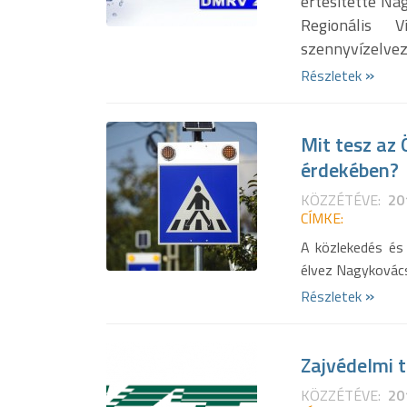
értesítette N
Regionális 
szennyvízelveze
»
Részletek
Mit tesz az
érdekében?
KÖZZÉTÉVE:
20
CÍMKE:
A közlekedés és 
élvez Nagykovác
»
Részletek
Zajvédelmi 
KÖZZÉTÉVE:
20