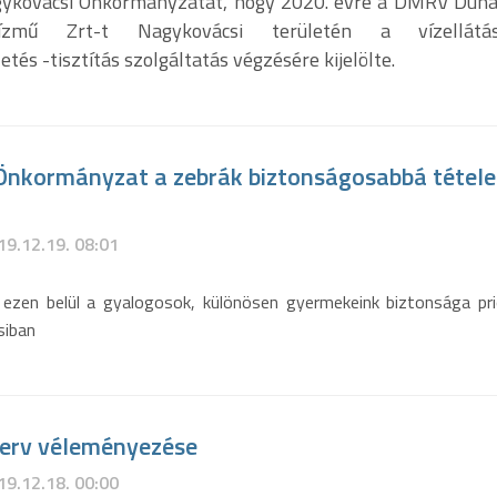
agykovácsi Önkormányzatát, hogy 2020. évre a DMRV Dun
Vízmű Zrt-t Nagykovácsi területén a vízellát
tés -tisztítás szolgáltatás végzésére kijelölte.
 Önkormányzat a zebrák biztonságosabbá tétele
19.12.19. 08:01
ezen belül a gyalogosok, különösen gyermekeink biztonsága pri
siban
terv véleményezése
19.12.18. 00:00