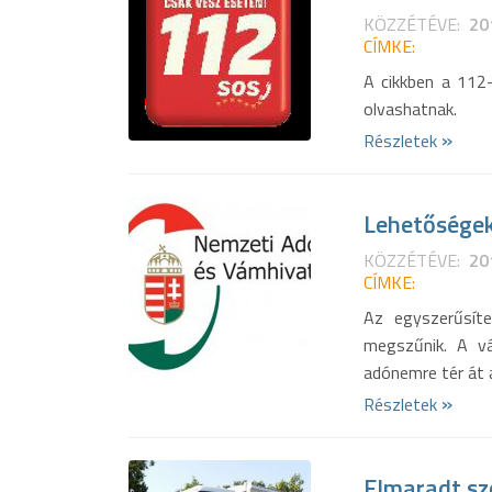
KÖZZÉTÉVE:
20
CÍMKE:
A cikkben a 112
olvashatnak.
»
Részletek
Lehetőségek
KÖZZÉTÉVE:
20
CÍMKE:
Az egyszerűsíte
megszűnik. A v
adónemre tér át a
»
Részletek
Elmaradt sz