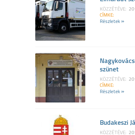
KÖZZÉTÉVE:
20
CÍMKE:
»
Részletek
Nagykovácsi 
szünet
KÖZZÉTÉVE:
20
CÍMKE:
»
Részletek
Budakeszi J
KÖZZÉTÉVE:
20