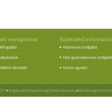
elt menüpontok
Közérdekű információ
élfogadás
Háziorvosi szolgálat
spályázatok
Házi gyermekorvosi szolgála
rillátor készülék
Orvosi ügyelet
017 ■ Nagykovácsi Nagyközség Önkormányzata ■ Minden jog fenntart