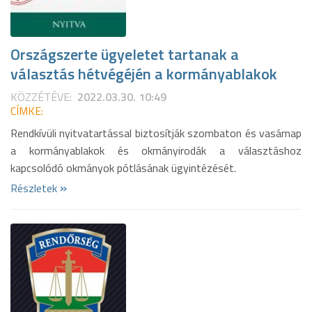
Országszerte ügyeletet tartanak a
választás hétvégéjén a kormányablakok
KÖZZÉTÉVE:
2022.03.30. 10:49
CÍMKE:
Rendkívüli nyitvatartással biztosítják szombaton és vasárnap
a kormányablakok és okmányirodák a választáshoz
kapcsolódó okmányok pótlásának ügyintézését.
»
Részletek