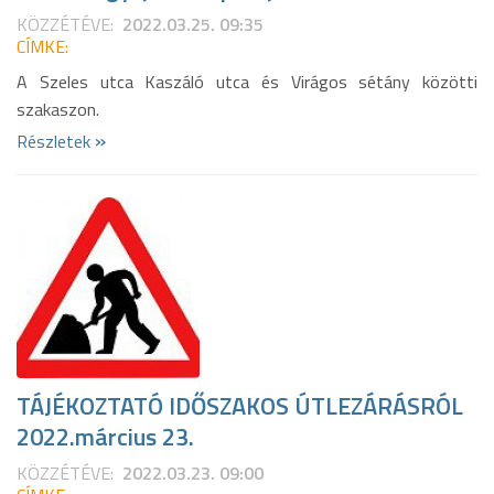
KÖZZÉTÉVE:
2022.03.25. 09:35
CÍMKE:
A Szeles utca Kaszáló utca és Virágos sétány közötti
szakaszon.
»
Részletek
TÁJÉKOZTATÓ IDŐSZAKOS ÚTLEZÁRÁSRÓL
2022.március 23.
KÖZZÉTÉVE:
2022.03.23. 09:00