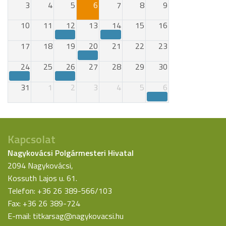
3
4
5
6
7
8
9
10
11
12
13
14
15
16
17
18
19
20
21
22
23
24
25
26
27
28
29
30
31
1
2
3
4
5
6
Kapcsolat
Nagykovácsi Polgármesteri Hivatal
2094 Nagykovácsi,
Kossuth Lajos u. 61.
Telefon: +36 26 389-566/103
Fax: +36 26 389-724
E-mail:
titkarsag@nagykovacsi.hu