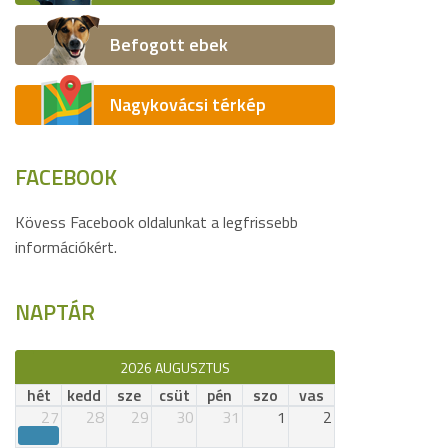
Befogott ebek
Nagykovácsi térkép
FACEBOOK
Kövess Facebook oldalunkat a legfrissebb
információkért.
NAPTÁR
2026 AUGUSZTUS
hét
kedd
sze
csüt
pén
szo
vas
27
28
29
30
31
1
2