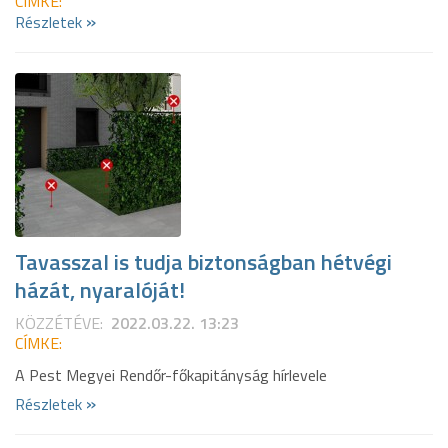
CÍMKE:
»
Részletek
Tavasszal is tudja biztonságban hétvégi
házát, nyaralóját!
KÖZZÉTÉVE:
2022.03.22. 13:23
CÍMKE:
A Pest Megyei Rendőr-főkapitányság hírlevele
»
Részletek