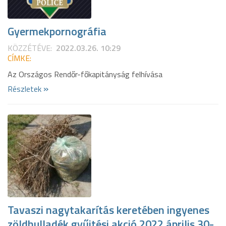
Gyermekpornográfia
KÖZZÉTÉVE:
2022.03.26. 10:29
CÍMKE:
Az Országos Rendőr-főkapitányság felhívása
»
Részletek
Tavaszi nagytakarítás keretében ingyenes
zöldhulladék gyűjtési akció 2022 április 30-