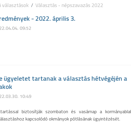
i választások
Választás - népszavazás 2022
redmények - 2022. április 3.
22.04.04. 09:52
e ügyeletet tartanak a választás hétvégéjén a
akok
22.03.30. 10:49
vatartással biztosítják szombaton és vasárnap a kormányabl
választáshoz kapcsolódó okmányok pótlásának ügyintézését.