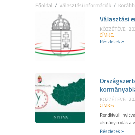
Főoldal
Választási információk
Korább
Választási e
KÖZZÉTÉVE:
20
CÍMKE:
»
Részletek
Országszert
kormányabl
KÖZZÉTÉVE:
20
CÍMKE:
Rendkívüli nyit
okmányirodák a 
»
Részletek