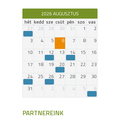
2026 AUGUSZTUS
hét
kedd
sze
csüt
pén
szo
vas
27
28
29
30
31
1
2
3
4
5
6
7
8
9
10
11
12
13
14
15
16
17
18
19
20
21
22
23
24
25
26
27
28
29
30
31
1
2
3
4
5
6
PARTNEREINK