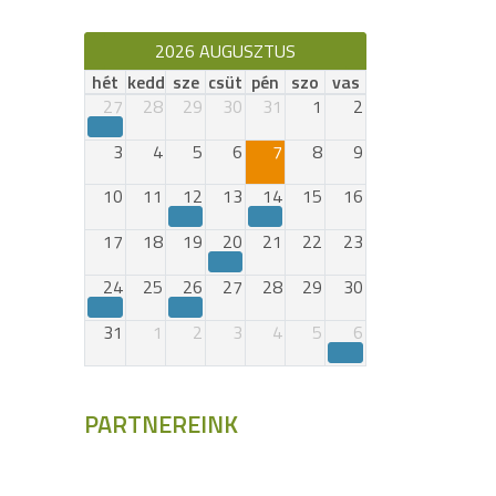
2026 AUGUSZTUS
hét
kedd
sze
csüt
pén
szo
vas
27
28
29
30
31
1
2
3
4
5
6
7
8
9
10
11
12
13
14
15
16
17
18
19
20
21
22
23
24
25
26
27
28
29
30
31
1
2
3
4
5
6
PARTNEREINK