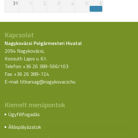
31
1
2
3
4
5
6
Kapcsolat
Nagykovácsi Polgármesteri Hivatal
2094 Nagykovácsi,
Kossuth Lajos u. 61.
Telefon: +36 26 389-566/103
Fax: +36 26 389-724
E-mail:
titkarsag@nagykovacsi.hu
Kiemelt menüpontok
Ügyfélfogadás
Álláspályázatok