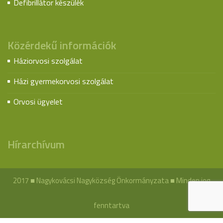
Defibrillátor készülék
Közérdekű információk
Háziorvosi szolgálat
Házi gyermekorvosi szolgálat
Orvosi ügyelet
Hírarchívum
2017 ■ Nagykovácsi Nagyközség Önkormányzata ■ Minden jog
fenntartva