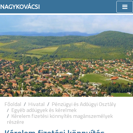
NAGYKOVÁCSI
Főoldal
Hivatal
Pénzügyi és Adóügyi Osztály
Egyéb adóügyek és kérelmek
Kérelem fizetési könnyítés magánszemélyek
részére