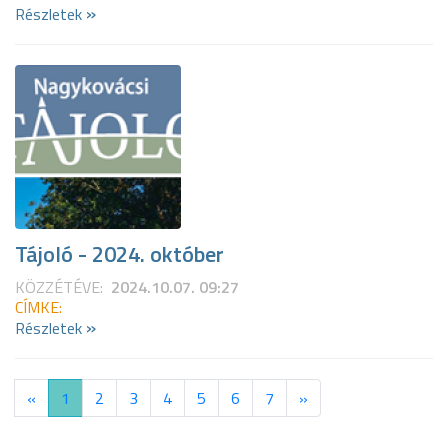
»
Részletek
Tájoló - 2024. október
KÖZZÉTÉVE:
2024.10.07. 09:27
CÍMKE:
»
Részletek
«
1
2
3
4
5
6
7
»