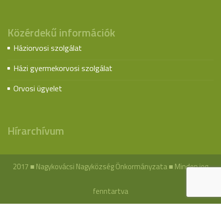
Közérdekű információk
Háziorvosi szolgálat
Házi gyermekorvosi szolgálat
Orvosi ügyelet
Hírarchívum
2017 ■ Nagykovácsi Nagyközség Önkormányzata ■ Minden jog
fenntartva