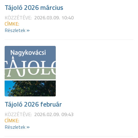
Tájoló 2026 március
KÖZZÉTÉVE:
2026.03.09. 10:40
CÍMKE:
»
Részletek
Tájoló 2026 február
KÖZZÉTÉVE:
2026.02.09. 09:43
CÍMKE:
»
Részletek