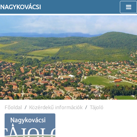
NAGYKOVÁCSI
Főoldal
Közérdekű információk
Tájoló