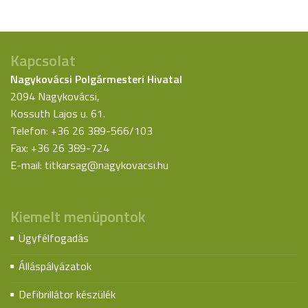
Kapcsolat
Nagykovácsi Polgármesteri Hivatal
2094 Nagykovácsi,
Kossuth Lajos u. 61.
Telefon: +36 26 389-566/103
Fax: +36 26 389-724
E-mail:
titkarsag@nagykovacsi.hu
Kiemelt menüpontok
Ügyfélfogadás
Álláspályázatok
Defibrillátor készülék