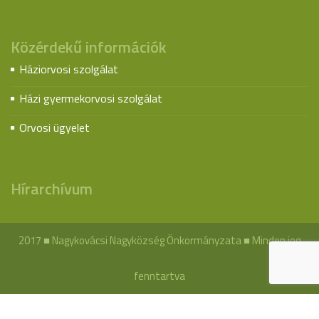
Közérdekű információk
Háziorvosi szolgálat
Házi gyermekorvosi szolgálat
Orvosi ügyelet
Hírarchívum
2017 ■ Nagykovácsi Nagyközség Önkormányzata ■ Minden jog
fenntartva