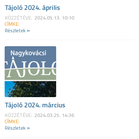
Tájoló 2024. április
KÖZZÉTÉVE:
2024.05.13. 10:10
CÍMKE:
»
Részletek
Tájoló 2024. március
KÖZZÉTÉVE:
2024.03.25. 14:36
CÍMKE:
»
Részletek