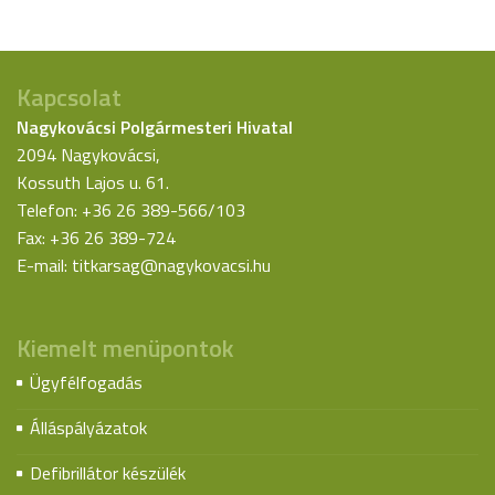
Kapcsolat
Nagykovácsi Polgármesteri Hivatal
2094 Nagykovácsi,
Kossuth Lajos u. 61.
Telefon: +36 26 389-566/103
Fax: +36 26 389-724
E-mail:
titkarsag@nagykovacsi.hu
Kiemelt menüpontok
Ügyfélfogadás
Álláspályázatok
Defibrillátor készülék