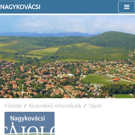
NAGYKOVÁCSI
Főoldal
Közérdekű információk
Tájoló