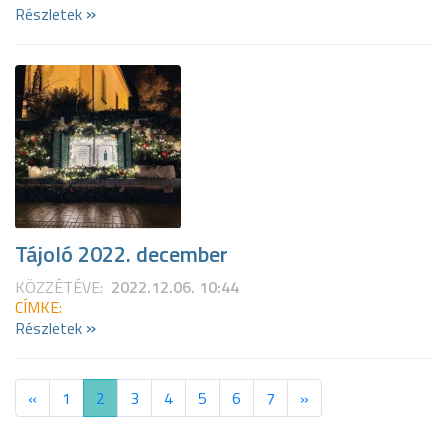
»
Részletek
Tájoló 2022. december
KÖZZÉTÉVE:
2022.12.06. 10:44
CÍMKE:
»
Részletek
«
1
2
3
4
5
6
7
»