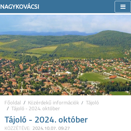
NAGYKOVÁCSI
Főoldal
Közérdekű információk
Tájoló
Tájoló - 2024. október
Tájoló - 2024. október
KÖZZÉTÉVE:
2024.10.07. 09:27