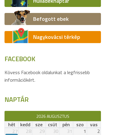
Hulladéknaptár
Befogott ebek
Nagykovácsi térkép
FACEBOOK
Kövess Facebook oldalunkat a legfrissebb
információkért.
NAPTÁR
2026 AUGUSZTUS
hét
kedd
sze
csüt
pén
szo
vas
27
28
29
30
31
1
2