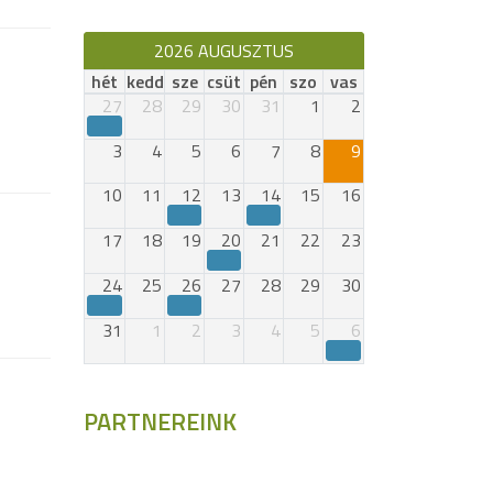
2026 AUGUSZTUS
hét
kedd
sze
csüt
pén
szo
vas
27
28
29
30
31
1
2
3
4
5
6
7
8
9
10
11
12
13
14
15
16
17
18
19
20
21
22
23
24
25
26
27
28
29
30
31
1
2
3
4
5
6
PARTNEREINK