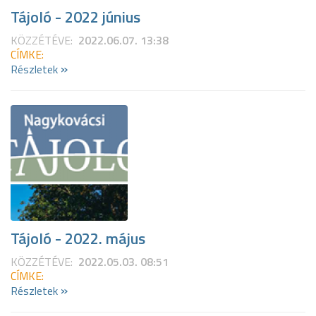
Tájoló - 2022 június
KÖZZÉTÉVE:
2022.06.07. 13:38
CÍMKE:
»
Részletek
Tájoló - 2022. május
KÖZZÉTÉVE:
2022.05.03. 08:51
CÍMKE:
»
Részletek