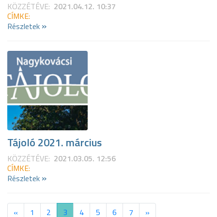
KÖZZÉTÉVE:
2021.04.12. 10:37
CÍMKE:
»
Részletek
Tájoló 2021. március
KÖZZÉTÉVE:
2021.03.05. 12:56
CÍMKE:
»
Részletek
«
1
2
3
4
5
6
7
»