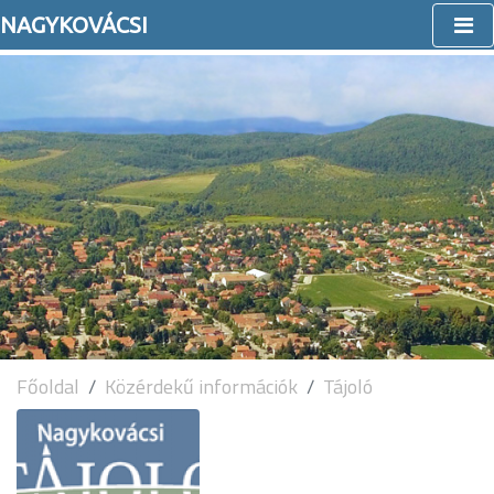
NAGYKOVÁCSI
Főoldal
Közérdekű információk
Tájoló