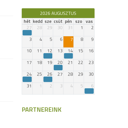
2026 AUGUSZTUS
hét
kedd
sze
csüt
pén
szo
vas
27
28
29
30
31
1
2
3
4
5
6
7
8
9
10
11
12
13
14
15
16
17
18
19
20
21
22
23
24
25
26
27
28
29
30
31
1
2
3
4
5
6
PARTNEREINK