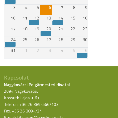
3
4
5
6
7
8
9
10
11
12
13
14
15
16
17
18
19
20
21
22
23
24
25
26
27
28
29
30
31
1
2
3
4
5
6
Kapcsolat
Nagykovácsi Polgármesteri Hivatal
2094 Nagykovácsi,
Kossuth Lajos u. 61.
Telefon: +36 26 389-566/103
Fax: +36 26 389-724
E-mail:
titkarsag@nagykovacsi.hu