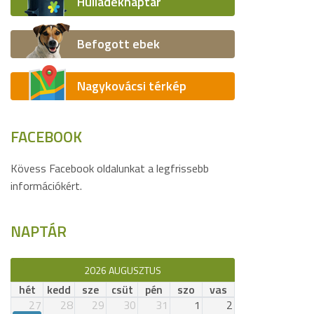
Hulladéknaptár
Befogott ebek
Nagykovácsi térkép
FACEBOOK
Kövess Facebook oldalunkat a legfrissebb
információkért.
NAPTÁR
2026 AUGUSZTUS
hét
kedd
sze
csüt
pén
szo
vas
27
28
29
30
31
1
2