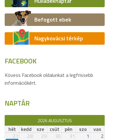
Hulladéknaptár
Befogott ebek
Nagykovácsi térkép
FACEBOOK
Kövess Facebook oldalunkat a legfrissebb
információkért.
NAPTÁR
2026 AUGUSZTUS
hét
kedd
sze
csüt
pén
szo
vas
27
28
29
30
31
1
2