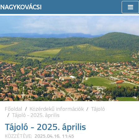
NAGYKOVÁCSI
Főoldal
Közérdekű információk
Tájoló
Tájoló - 2025. április
Tájoló - 2025. április
KÖZZÉTÉVE:
2025.04.16. 11:45