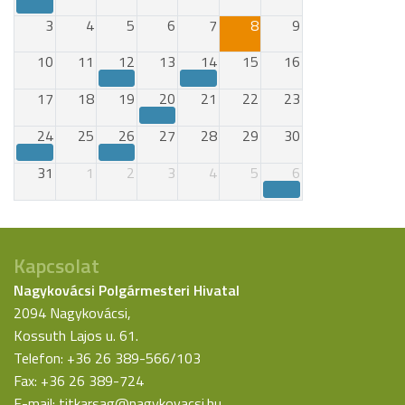
3
4
5
6
7
8
9
10
11
12
13
14
15
16
17
18
19
20
21
22
23
24
25
26
27
28
29
30
31
1
2
3
4
5
6
Kapcsolat
Nagykovácsi Polgármesteri Hivatal
2094 Nagykovácsi,
Kossuth Lajos u. 61.
Telefon: +36 26 389-566/103
Fax: +36 26 389-724
E-mail:
titkarsag@nagykovacsi.hu