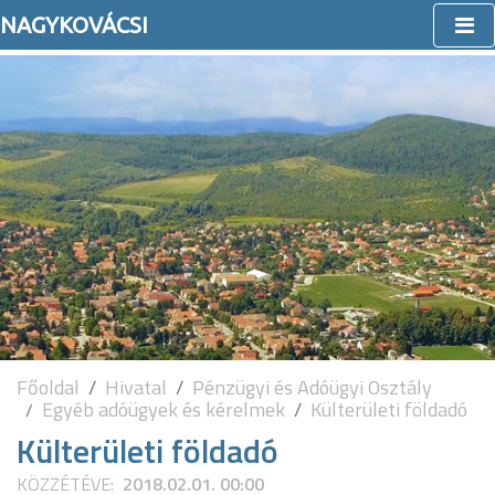
NAGYKOVÁCSI
Főoldal
Hivatal
Pénzügyi és Adóügyi Osztály
Egyéb adóügyek és kérelmek
Külterületi földadó
Külterületi földadó
KÖZZÉTÉVE:
2018.02.01. 00:00