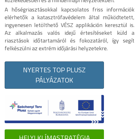
közlekedésben és a mindennapi helyzetekben.
A hőségriasztásokkal kapcsolatos friss információk
elérhetők a katasztrófavédelem által működtetett,
ingyenesen letölthető VÉSZ applikáción keresztül is.
Az alkalmazás valós idejű értesítéseket küld a
riasztások időtartamáról és fokozatáról, így segít
felkészülni az extrém időjárási helyzetekre.
NYERTES TOP PLUSZ
PÁLYÁZATOK
HELYI KLÍMASTRATÉGIA