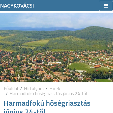
NAGYKOVÁCSI
Főoldal
Hírfolyam
Hírek
Harmadfokú hőségriasztás június 24-től
Harmadfokú hőségriasztás
június 24-től