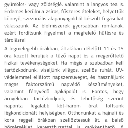
gyümölcs- vagy zöldséglé, valamint a langyos tea is.
Érdemes kerülni a zsíros, fűszeres ételeket, helyettük
könnyű, szezonális alapanyagokból készült fogásokat
válasszunk. Az élelmiszerek gyorsabban romlanak,
ezért fordítsunk figyelmet a megfelelő hűtésre és
tárolásra!
A legmelegebb órákban, általában délelőtt 11 és 15
óra között kerüljük a tűző napot és a megerőltető
fizikai tevékenységeket. Ha mégis a szabadban kell
tartózkodnunk, viseljünk világos, szellős ruhát, UV-
védelemmel ellátott napszemüveget, és használjunk
magas faktorszámú napvédő készítményeket,
valamint fényvédő ajakápolót is. Fontos, hogy
árnyékban tartózkodjunk, és lehetőség szerint
naponta legalább két-három órát töltsünk
légkondicionált helyiségben. Otthonunkat a hajnali és
kora reggeli órákban szellőztessük át, a belső
hőmérséklet kereszthuzattal is csökkenthető. A