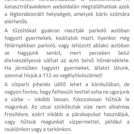
katasztrófavédelem weboldalán megtalálhatóak azok
a légkondicionált helyiségek, amelyek bárki számára
elérhetők.
A tűzoltókat gyakran riasztják parkoló autóban
hagyott gyermekek, kisállatok miatt. Ilyenkor még
félárnyékban parkoló, vagy lehúzott ablakú autóban
se hagyjunk senkit, mert perceken belül
életveszélyessé válhat az autó belső hőmérséklete.
Ha járműben hagyott gyermeket, állatot látunk,
azonnal hívjuk a 112-es segélyhívószámot!
A vízparti pihenés üdítő lehet a kánikulában, de
nagyon fontos, hogy felhevült testtel soha ne ugorjunk
a vízbe – inkább lassan, fokozatosan hűtsük le
magunkat. Az utcai szökőkutak vize nem alkalmas
frissítésre, ezért inkább a párakapukat használjuk,
vagy hűtsük magunkat vízpermettel, például a
csuklónkon vagy a tarkónkon.