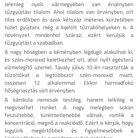
Jelenleg nyolc vármegyében van érvényben
tűzgyújtási tilalom. Ahol tilalom van érvényben, ott
tilos erdőkben és azok kétszáz méteres körzetében
tüzet gyújtani, még a kijelölt tűzrakóhelyeken is. A
növényzet mindenhol száraz, ezért kerüljük a
tűzgyújtást a szabadban.
A nagy hőségben a kéményben légdugó alakulhat ki,
és szén-monoxid keletkezhet ott, ahol nyílt égésterű
vízmelegítő üzemel. Tavaly július 10-én riasztották a
tűzoltókat a legtöbbször szén-monoxid miatt,
összesen 12 alkalommal. Ekkor harmadfokú
hőségriasztás volt érvényben.
A kánikula nemcsak testileg, hanem lelkileg is
megviselhet minket. A nagy melegben sokan
feszültebbé, türelmetlenebbé válnak, romlik a
koncentráció, megnő a reakcióidő. Ezért is kérjük, hogy
legyünk megértőbbek és figyelmesebbek a