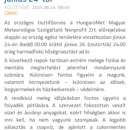
KÖZZÉTÉVE:
2025.06.24. 08:49
CÍMKE:
Az országos tisztifőorvos a HungaroMet Magyar
Meteorológiai Szolgáltató Nonprofit Zrt. előrejelzése
alapján az ország egész területére vonatkozóan június
24-én (kedd) 00.00 órától június 26. (csütörtök) 24.00
óráig harmadfokú hőségriasztást ad ki.
A következő napok tartósan extrém melege fizikai és
mentális megterhelést jelenthet mindannyiunk
számára. Különösen fontos figyelni a magunk,
valamint környezetünk – különösen az idősek,
kisgyermekek és házikedvencek – védelmére.
A rendkívül meleg időjárásban fontos ügyelni a
folyadék pótlására. A szervezet fokozottan veszít
vizet és ásványi anyagokat, ezért hőségben akkor is
inni kell, ha nem vagyunk szomjasak. A legjobb
választás a csapvíz, de ajánlott a cukormentes