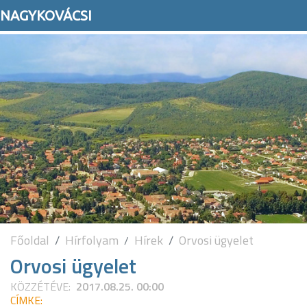
NAGYKOVÁCSI
Főoldal
Hírfolyam
Hírek
Orvosi ügyelet
Orvosi ügyelet
KÖZZÉTÉVE:
2017.08.25. 00:00
CÍMKE: