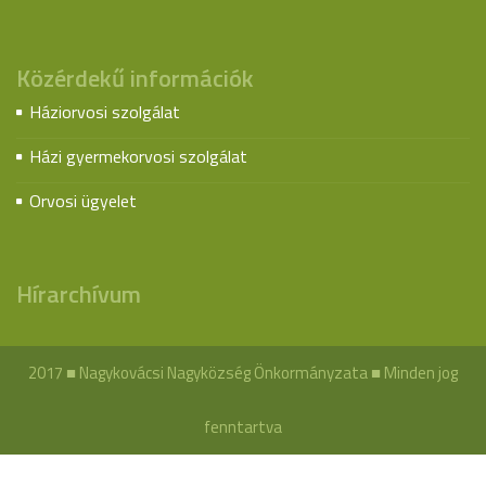
Közérdekű információk
Háziorvosi szolgálat
Házi gyermekorvosi szolgálat
Orvosi ügyelet
Hírarchívum
2017 ■ Nagykovácsi Nagyközség Önkormányzata ■ Minden jog
fenntartva