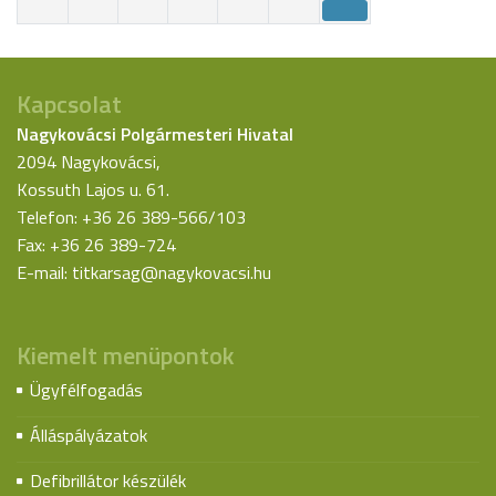
Kapcsolat
Nagykovácsi Polgármesteri Hivatal
2094 Nagykovácsi,
Kossuth Lajos u. 61.
Telefon: +36 26 389-566/103
Fax: +36 26 389-724
E-mail:
titkarsag@nagykovacsi.hu
Kiemelt menüpontok
Ügyfélfogadás
Álláspályázatok
Defibrillátor készülék