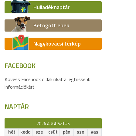
Hulladéknaptár
Befogott ebek
Nagykovácsi térkép
FACEBOOK
Kövess Facebook oldalunkat a legfrissebb
információkért.
NAPTÁR
2026 AUGUSZTUS
hét
kedd
sze
csüt
pén
szo
vas