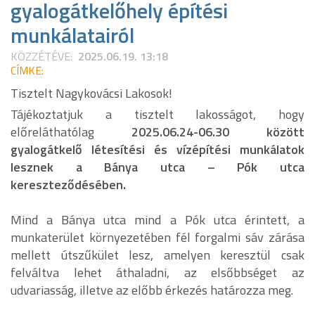
gyalogátkelőhely építési
munkálatairól
KÖZZÉTÉVE:
2025.06.19. 13:18
CÍMKE:
Tisztelt Nagykovácsi Lakosok!
Tájékoztatjuk a tisztelt lakosságot, hogy
előreláthatólag
2025.06.24-06.30 között
gyalogátkelő létesítési és vízépítési munkálatok
lesznek a Bánya utca – Pók utca
kereszteződésében.
Mind a Bánya utca mind a Pók utca érintett, a
munkaterület környezetében fél forgalmi sáv zárása
mellett útszűkület lesz, amelyen keresztül csak
felváltva lehet áthaladni, az elsőbbséget az
udvariasság, illetve az előbb érkezés határozza meg.