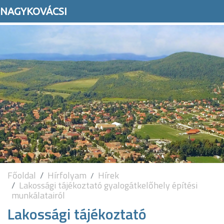
NAGYKOVÁCSI
Főoldal
Hírfolyam
Hírek
Lakossági tájékoztató gyalogátkelőhely építési
munkálatairól
Lakossági tájékoztató