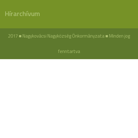
Hírarchívum
2017 ■ Nagykovácsi Nagyközség Önkormányzata ■ Minden jog
fenntartva