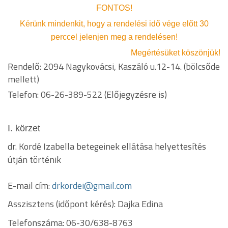
FONTOS!
Kérünk mindenkit, hogy a rendelési idő vége előtt 30
perccel jelenjen meg a rendelésen!
Megértésüket köszönjük!
Rendelő: 2094 Nagykovácsi, Kaszáló u.12-14. (bölcsőde
mellett)
Telefon: 06-26-389-522 (Előjegyzésre is)
I. körzet
dr. Kordé Izabella betegeinek ellátása helyettesítés
útján történik
E-mail cím:
drkordei@gmail.com
Asszisztens (időpont kérés):
Dajka Edina
Telefonszáma:
06-30/638-8763