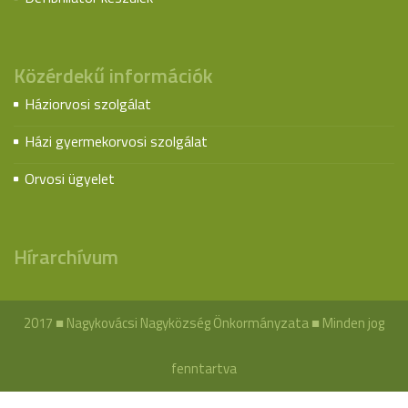
Közérdekű információk
Háziorvosi szolgálat
Házi gyermekorvosi szolgálat
Orvosi ügyelet
Hírarchívum
2017 ■ Nagykovácsi Nagyközség Önkormányzata ■ Minden jog
fenntartva