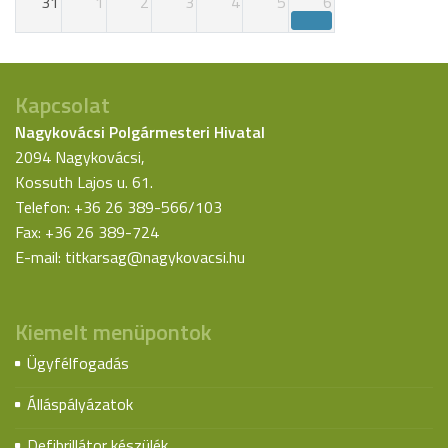
31
1
2
3
4
5
6
Kapcsolat
Nagykovácsi Polgármesteri Hivatal
2094 Nagykovácsi,
Kossuth Lajos u. 61.
Telefon: +36 26 389-566/103
Fax: +36 26 389-724
E-mail:
titkarsag@nagykovacsi.hu
Kiemelt menüpontok
Ügyfélfogadás
Álláspályázatok
Defibrillátor készülék