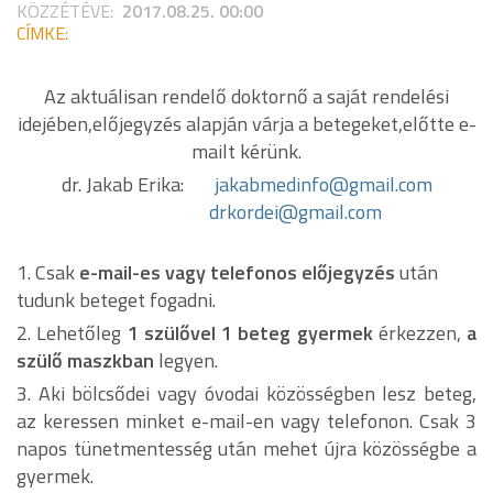
KÖZZÉTÉVE:
2017.08.25. 00:00
CÍMKE:
Az aktuálisan rendelő doktornő a saját rendelési
idejében,előjegyzés alapján várja a betegeket,előtte e-
mailt kérünk.
dr. Jakab Erika:
jakabmedinfo@gmail.com
drkordei@gmail.com
1. Csak
e-mail-es vagy telefonos előjegyzés
után
tudunk beteget fogadni.
2. Lehetőleg
1 szülővel 1 beteg gyermek
érkezzen,
a
szülő maszkban
legyen.
3. Aki bölcsődei vagy óvodai közösségben lesz beteg,
az keressen minket e-mail-en vagy telefonon. Csak 3
napos tünetmentesség után mehet újra közösségbe a
gyermek.