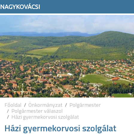
NAGYKOVÁCSI
Főoldal
Önkormányzat
Polgármester
Polgármester válaszol
Házi gyermekorvosi szolgálat
Házi gyermekorvosi szolgálat