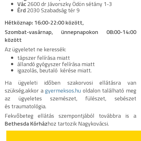
Vác
2600 dr Jávorszky Ödön sétány 1-3
Érd
2030 Szabadság tér 9
Hétköznap: 16:00-22:00 között,
Szombat-vasárnap, ünnepnapokon 08:00-14:00
között
Az ügyeletet ne keressék:
tápszer felírása miatt
állandó gyógyszer felírása miatt
igazolás, beutaló kérése miatt.
Ha ügyeleti időben szakorvosi ellátásra van
szükség,akkor a
gyermeksos.hu
oldalon található meg
az ügyeletes szemészet, fülészet, sebészet
és traumatológia.
Fekvőbeteg ellátás szempontjából továbbra is a
Bethesda Kórház
hoz tartozik Nagykovácsi.