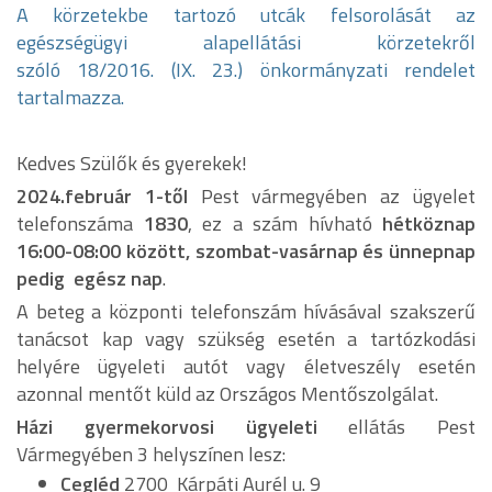
A körzetekbe tartozó utcák felsorolását az
egészségügyi alapellátási körzetekről
szóló 18/2016. (IX. 23.) önkormányzati rendelet
tartalmazza.
Kedves Szülők és gyerekek!
2024.február 1-től
Pest vármegyében az ügyelet
telefonszáma
1830
, ez a szám hívható
hétköznap
16:00-08:00 között, szombat-vasárnap és ünnepnap
pedig egész nap
.
A beteg a központi telefonszám hívásával szakszerű
tanácsot kap vagy szükség esetén a tartózkodási
helyére ügyeleti autót vagy életveszély esetén
azonnal mentőt küld az Országos Mentőszolgálat.
Házi gyermekorvosi ügyeleti
ellátás Pest
Vármegyében 3 helyszínen lesz:
Cegléd
2700 Kárpáti Aurél u. 9