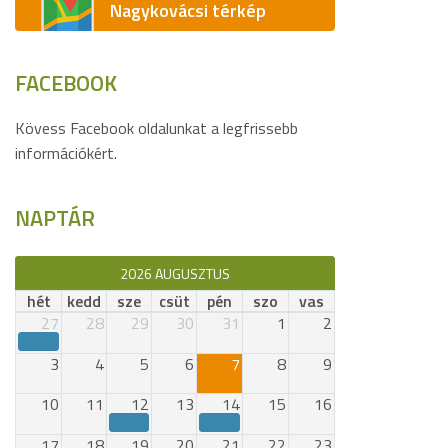
Nagykovácsi térkép
FACEBOOK
Kövess Facebook oldalunkat a legfrissebb
információkért.
NAPTÁR
2026 AUGUSZTUS
hét
kedd
sze
csüt
pén
szo
vas
27
28
29
30
31
1
2
3
4
5
6
7
8
9
10
11
12
13
14
15
16
17
18
19
20
21
22
23