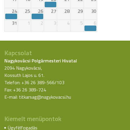
24
25
26
27
28
29
30
31
1
2
3
4
5
6
Kapcsolat
Nagykovácsi Polgármesteri Hivatal
2094 Nagykovácsi,
Kossuth Lajos u. 61.
Telefon: +36 26 389-566/103
Fax: +36 26 389-724
E-mail:
titkarsag@nagykovacsi.hu
Kiemelt menüpontok
Ügyfélfogadás