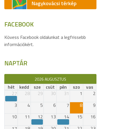
Nagykovácsi térkép
FACEBOOK
Kövess Facebook oldalunkat a legfrissebb
információkért.
NAPTÁR
2026 AUGUSZTUS
hét
kedd
sze
csüt
pén
szo
vas
27
28
29
30
31
1
2
3
4
5
6
7
8
9
10
11
12
13
14
15
16
17
18
19
20
21
22
23