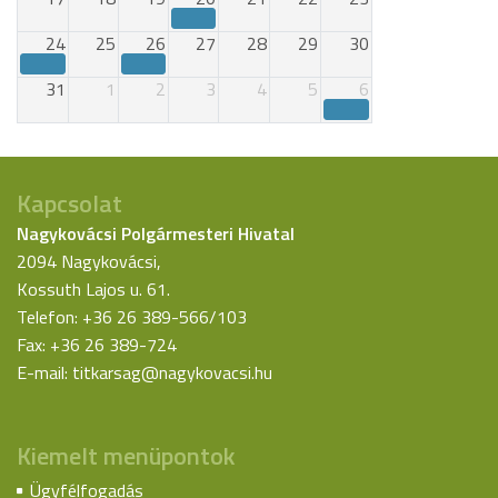
24
25
26
27
28
29
30
31
1
2
3
4
5
6
Kapcsolat
Nagykovácsi Polgármesteri Hivatal
2094 Nagykovácsi,
Kossuth Lajos u. 61.
Telefon: +36 26 389-566/103
Fax: +36 26 389-724
E-mail:
titkarsag@nagykovacsi.hu
Kiemelt menüpontok
Ügyfélfogadás