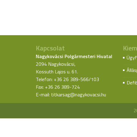
Kapcsolat
Kiem
Nagykovácsi Polgármesteri Hivatal
Ügyf
2094 Nagykovácsi,
Állá
Kossuth Lajos u. 61.
Telefon: +36 26 389-566/103
Defib
Fax: +36 26 389-724
E-mail:
titkarsag@nagykovacsi.hu
2