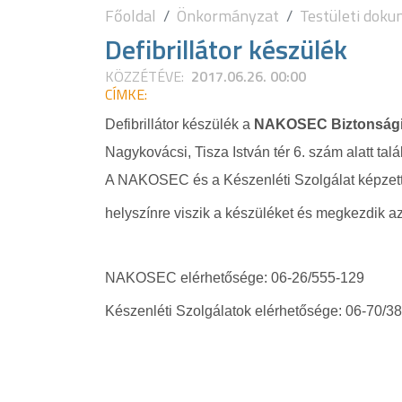
Főoldal
Önkormányzat
Testületi dok
Defibrillátor készülék
KÖZZÉTÉVE:
2017.06.26. 00:00
CÍMKE:
Defibrillátor készülék a
NAKOSEC Biztonsági 
Nagykovácsi, Tisza István tér 6. szám alatt talá
A NAKOSEC és a Készenléti Szolgálat képzett 
helyszínre viszik a készüléket és megkezdik a
NAKOSEC elérhetősége: 06-26/555-129
Készenléti Szolgálatok elérhetősége: 06-70/3