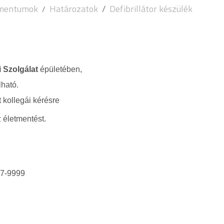
umentumok
Határozatok
Defibrillátor készülék
Szolgálat
épületében,
lható.
kollegái kérésre
z életmentést.
87-9999