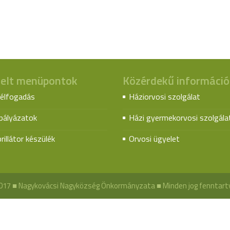
elt menüpontok
Közérdekű információ
élfogadás
Háziorvosi szolgálat
spályázatok
Házi gyermekorvosi szolgála
rillátor készülék
Orvosi ügyelet
017 ■ Nagykovácsi Nagyközség Önkormányzata ■ Minden jog fenntart