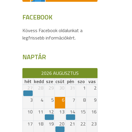
FACEBOOK
Kövess Facebook oldalunkat a
legfrissebb információkért.
NAPTÁR
2026 AUGUSZTUS
hét
kedd
sze
csüt
pén
szo
vas
27
28
29
30
31
1
2
3
4
5
6
7
8
9
10
11
12
13
14
15
16
17
18
19
20
21
22
23