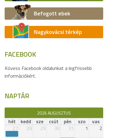
Befogott ebek
Nagykovácsi térkép
FACEBOOK
Kövess Facebook oldalunkat a legfrissebb
információkért.
NAPTÁR
2026 AUGUSZTUS
hét
kedd
sze
csüt
pén
szo
vas
27
28
29
30
31
1
2