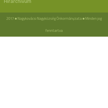
Hírarchívum
2017 ■ Nagykovácsi Nagyközség Önkormányzata ■ Minden jog
fenntartva