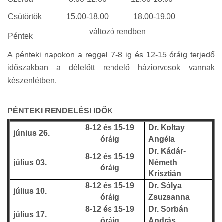
Csütörtök
15.00-18.00
18.00-19.00
változó rendben
Péntek
A pénteki napokon a reggel 7-8 ig és 12-15 óráig terjedő
időszakban a délelőtt rendelő háziorvosok vannak
készenlétben.
PÉNTEKI RENDELÉSI IDŐK
8-12 és 15-19
Dr. Koltay
június 26.
óráig
Angéla
Dr. Kádár-
8-12 és 15-19
július 03.
Németh
óráig
Krisztián
8-12 és 15-19
Dr. Sólya
július 10.
óráig
Zsuzsanna
8-12 és 15-19
Dr. Sorbán
július 17.
óráig
András