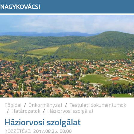
NAGYKOVÁCSI
Főoldal
Önkormányzat
Testületi dokumentumok
Határozatok
Háziorvosi szolgálat
Háziorvosi szolgálat
KÖZZÉTÉVE:
2017.08.25. 00:00