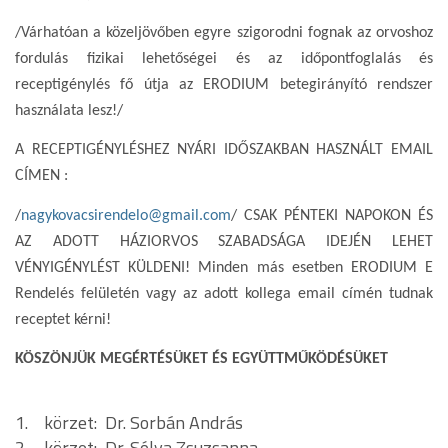
/Várhatóan a közeljövőben egyre szigorodni fognak az orvoshoz
fordulás fizikai lehetőségei és az időpontfoglalás és
receptigénylés fő útja az ERODIUM betegirányító rendszer
használata lesz!/
A RECEPTIGÉNYLÉSHEZ NYÁRI IDŐSZAKBAN HASZNÁLT EMAIL
CÍMEN :
/
nagykovacsirendelo@gmail.com
/ CSAK PÉNTEKI NAPOKON ÉS
AZ ADOTT HÁZIORVOS SZABADSÁGA IDEJÉN LEHET
VÉNYIGÉNYLÉST KÜLDENI! Minden más esetben ERODIUM E
Rendelés felületén vagy az adott kollega email címén tudnak
receptet kérni!
KÖSZÖNJÜK MEGÉRTÉSÜKET ÉS EGYÜTTMŰKÖDÉSÜKET
1. körzet: Dr. Sorbán András
2. körzet: Dr. Sólya Zsuzsanna