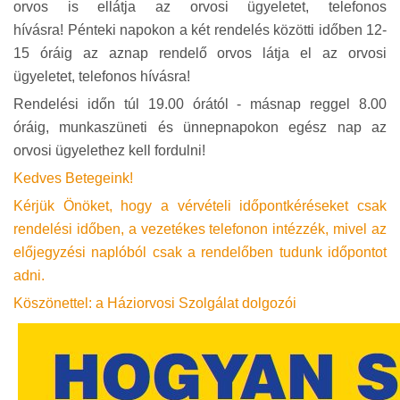
orvos is ellátja az orvosi ügyeletet, telefonos
hívásra! Pénteki napokon a két rendelés közötti időben 12-
15 óráig az aznap rendelő orvos látja el az orvosi
ügyeletet, telefonos hívásra!
Rendelési időn túl 19.00 órától - másnap reggel 8.00
óráig, munkaszüneti és ünnepnapokon egész nap az
orvosi ügyelethez kell fordulni!
Kedves Betegeink!
Kérjük Önöket, hogy a vérvételi időpontkéréseket csak
rendelési időben, a vezetékes telefonon intézzék, mivel az
előjegyzési naplóból csak a rendelőben tudunk időpontot
adni.
Köszönettel: a Háziorvosi Szolgálat dolgozói