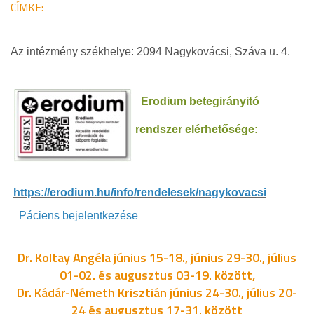
CÍMKE:
Az intézmény székhelye: 2094 Nagykovácsi, Száva u. 4.
Erodium betegirányitó
rendszer elérhetősége:
https://erodium.hu/info/rendelesek/nagykovacsi
Páciens bejelentkezése
Dr. Koltay Angéla június 15-18., június 29-30., július
01-02. és augusztus 03-19. között,
Dr. Kádár-Németh Krisztián június 24-30., július 20-
24 és augusztus 17-31. között