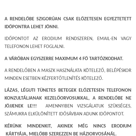
A RENDELŐBE SZIGORÚAN CSAK ELŐZETESEN EGYEZTETETT
IDŐPONTRA LEHET JÖNNI.
IDŐPONTOT AZ ERODIUM RENDSZEREN, EMAIL-EN VAGY
TELEFONON LEHET FOGLALNI.
A VÁRÓBAN EGYSZERRE MAXIMUM 4 FŐ TARTÓZKODHAT.
A RENDELŐBEN A MASZK HASZNÁLATA KÖTELEZŐ, BELÉPÉSKOR
MINDEN ESETBEN KÉZFERTŐTLENÍTÉS KÖTELEZŐ.
LÁZAS, LÉGUTI TÜNETES BETEGEK ELŐZETESEN TELEFONON
KONZULTÁLJANAK KEZELŐORVOSUKKAL, A RENDELŐBE NE
JÖJJENEK LE!!!
AMENNYIBEN VIZSGÁLATUK SZÜKSÉGES,
SZÁMUKRA ELKÜLÖNÍTETT IDŐSÁVBAN ADUNK IDŐPONTOT.
KÉRÜNK MINDENKIT, AKINEK MÉG NINCS ERODIUM
KÁRTYÁJA, MIELŐBB SZEREZZEN BE HÁZIORVOSÁNÁL.