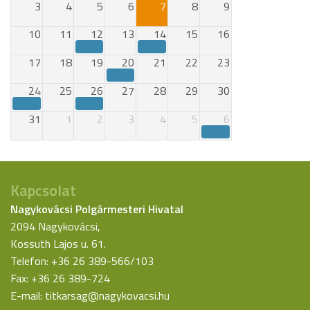
3
4
5
6
7
8
9
10
11
12
13
14
15
16
17
18
19
20
21
22
23
24
25
26
27
28
29
30
31
1
2
3
4
5
6
Kapcsolat
Nagykovácsi Polgármesteri Hivatal
2094 Nagykovácsi,
Kossuth Lajos u. 61.
Telefon: +36 26 389-566/103
Fax: +36 26 389-724
E-mail:
titkarsag@nagykovacsi.hu