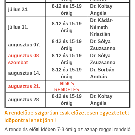
8-12 és 15-19
Dr. Koltay
július 24.
óráig
Angéla
Dr. Kádár-
8-12 és 15-19
július 31.
Németh
óráig
Krisztián
8-12 és 15-19
Dr. Sólya
augusztus 07.
óráig
Zsuzsanna
augusztus 08.
8-12 és 15-19
Dr. Sólya
szombat
óráig
Zsuzsanna
8-12 és 15-19
Dr. Sorbán
augusztus 14.
óráig
András
NINCS
augusztus 21.
RENDELÉS
8-12 és 15-19
Dr. Koltay
augusztus 28.
óráig
Angéla
A rendelőbe szigorúan csak előzetesen egyeztetett
időpontra lehet jönni!
A rendelés előtti időben 7-8 óráig az aznap reggel rendelő