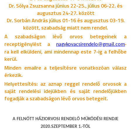
Dr. Sólya Zsuzsanna június 22-25., július 06-22. és
augusztus 24-27. között
Dr. Sorbán András július 01-16 és augusztus 03-19.
között, szabadság miatt nem rendel.
A szabadságon lévő orvos betegeinek a
receptigénylést a
nagykovacsirendelo@gmail.com
-
ra kell elküldeni, ami mindennap este 7-ig a felhőbe
kerül.
Minden emailre a teljesítésre vonatkozóan válasz
érkezik.
Helyettesítés: az aznap reggel rendelő orvosok a
saját rendelési idejükben és saját rendelőjükben
fogadják a szabadságon lévő orvos betegeit.
A FELNŐTT HÁZIORVOSI RENDELŐ MŰKÖDÉSI RENDJE
2020.SZEPTEMBER 1.-TŐL