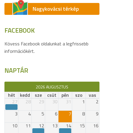
Nagykovácsi térkép
FACEBOOK
Kövess Facebook oldalunkat a legfrissebb
információkért.
NAPTÁR
2026 AUGUSZTUS
hét
kedd
sze
csüt
pén
szo
vas
27
28
29
30
31
1
2
3
4
5
6
7
8
9
10
11
12
13
14
15
16