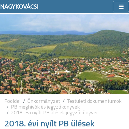
NAGYKOVÁCSI
Főoldal
Önkormányzat
Testületi dokumentumok
PB meghívók és jegyzőkönyvek
2018. évi nyílt PB ülések jegyzőkönyvei
2018. évi nyílt PB ülések