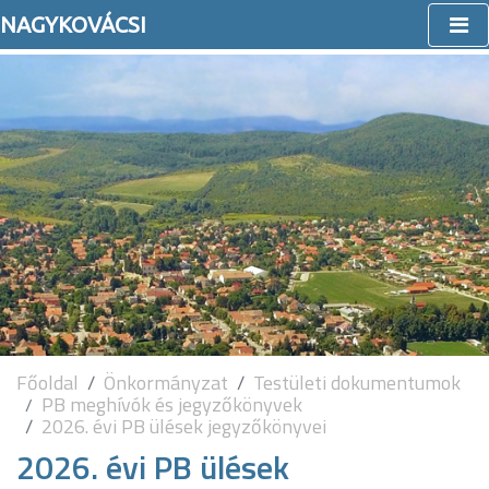
NAGYKOVÁCSI
Főoldal
Önkormányzat
Testületi dokumentumok
PB meghívók és jegyzőkönyvek
2026. évi PB ülések jegyzőkönyvei
2026. évi PB ülések