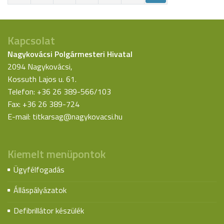
Kapcsolat
Nagykovácsi Polgármesteri Hivatal
2094 Nagykovácsi,
Kossuth Lajos u. 61.
Telefon: +36 26 389-566/103
Fax: +36 26 389-724
E-mail:
titkarsag@nagykovacsi.hu
Kiemelt menüpontok
Ügyfélfogadás
Álláspályázatok
Defibrillátor készülék