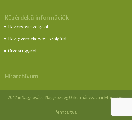
Közérdekű információk
Háziorvosi szolgálat
Házi gyermekorvosi szolgálat
Orvosi ügyelet
Hírarchívum
2017 ■ Nagykovácsi Nagyközség Önkormányzata ■ Minden jog
fenntartva