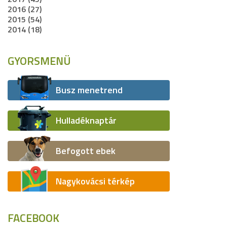
2016 (27)
2015 (54)
2014 (18)
GYORSMENÜ
Busz menetrend
Hulladéknaptár
Befogott ebek
Nagykovácsi térkép
FACEBOOK