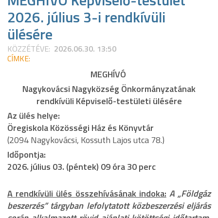
MEGHÍVÓ Képviselő-testület
2026. július 3-i rendkívüli
ülésére
KÖZZÉTÉVE:
2026.06.30. 13:50
CÍMKE:
MEGHÍVÓ
Nagykovácsi Nagyközség Önkormányzatának
rendkívüli Képviselő-testületi ülésére
Az ülés helye:
Öregiskola Közösségi Ház és Könyvtár
(2094 Nagykovácsi, Kossuth Lajos utca 78.)
Időpontja:
2026. július 03. (péntek) 09 óra 30 perc
A rendkívüli ülés összehívásának indoka:
A „Földgáz
beszerzés” tárgyban lefolytatott közbeszerzési eljárás
során alkalmazott rövid ajánlati kötöttségi időtartam,