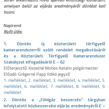
amelyen belül az eljárás eredményéről döntést kell
hozni.
Napirend
Nyílt ülés:
1. Döntés új közterületi térfigyelő
kamerarendszerről szóló rendelet megalkotásáról
és a Közterületi Térfigyelő Kamerarendszer
Szabályzat elfogadásáról E – 62
Előterjesztő: Kiszelné Mohos Katalin polgármester
Előadó: Grégerné Papp Ildikó jegyző
1. melléklet
,
2. melléklet
,
3. melléklet
,
4. melléklet
,
5.
melléklet
,
6. melléklet
,
7. melléklet
,
8. melléklet
,
9.
melléklet
2. Döntés a „Földgáz beszerzés” tárgyban
lefolytatott közbeszerzési eljárás eredményéről E –