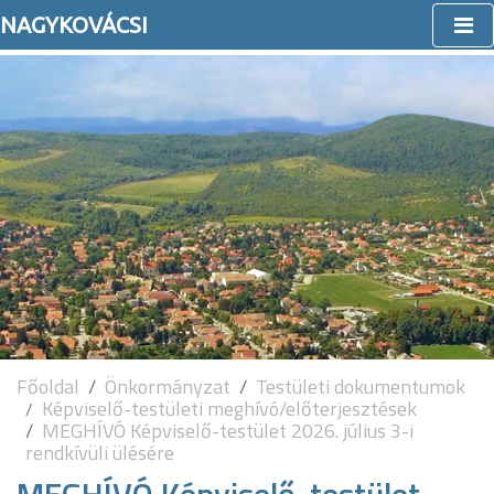
NAGYKOVÁCSI
Főoldal
Önkormányzat
Testületi dokumentumok
Képviselő-testületi meghívó/előterjesztések
MEGHÍVÓ Képviselő-testület 2026. július 3-i
rendkívüli ülésére