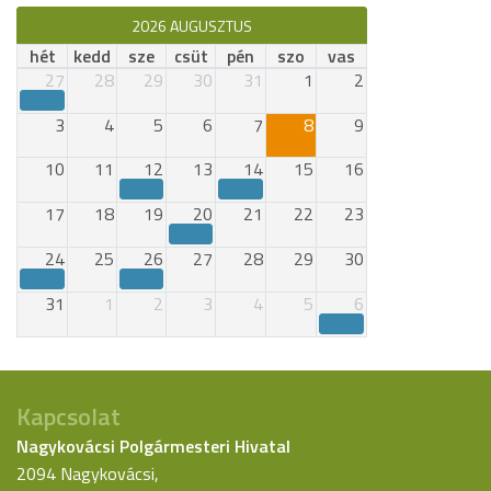
2026 AUGUSZTUS
hét
kedd
sze
csüt
pén
szo
vas
27
28
29
30
31
1
2
3
4
5
6
7
8
9
10
11
12
13
14
15
16
17
18
19
20
21
22
23
24
25
26
27
28
29
30
31
1
2
3
4
5
6
Kapcsolat
Nagykovácsi Polgármesteri Hivatal
2094 Nagykovácsi,