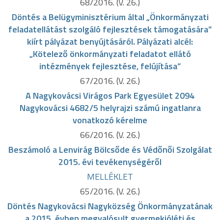
68/2016. (V. 26.)
Döntés a Belügyminisztérium által „Önkormányzati
feladatellátást szolgáló fejlesztések támogatására”
kiírt pályázat benyújtásáról. Pályázati alcél:
„Kötelező önkormányzati feladatot ellátó
intézmények fejlesztése, felújítása”
67/2016. (V. 26.)
A Nagykovácsi Virágos Park Egyesület 2094
Nagykovácsi 4682/5 helyrajzi számú ingatlanra
vonatkozó kérelme
66/2016. (V. 26.)
Beszámoló a Lenvirág Bölcsőde és Védőnői Szolgálat
2015. évi tevékenységéről
MELLÉKLET
65/2016. (V. 26.)
Döntés Nagykovácsi Nagyközség Önkormányzatának
a 2015. évben megvalósult gyermekjóléti és