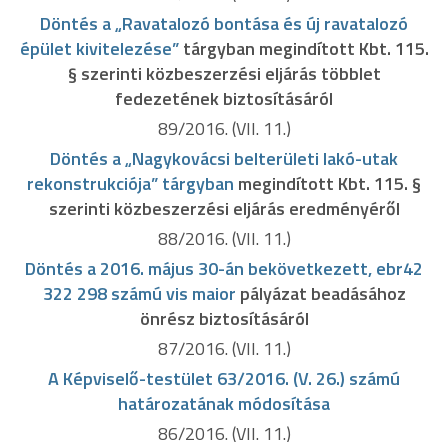
Döntés a „Ravatalozó bontása és új ravatalozó
épület kivitelezése”
tárgyban megindított Kbt. 115.
§ szerinti közbeszerzési eljárás többlet
fedezetének biztosításáról
89/2016. (VII. 11.)
Döntés a „Nagykovácsi belterületi lakó-utak
rekonstrukciója” tárgyban
megindított Kbt. 115. §
szerinti közbeszerzési eljárás eredményéről
88/2016. (VII. 11.)
Döntés a 2016. május 30-án bekövetkezett, ebr42
322 298 számú vis maior
pályázat beadásához
önrész biztosításáról
87/2016. (VII. 11.)
A Képviselő-testület 63/2016. (V. 26.) számú
határozatának módosítása
86/2016. (VII. 11.)