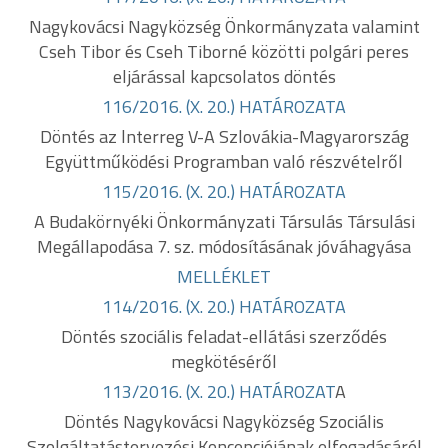
Nagykovácsi Nagyközség Önkormányzata valamint
Cseh Tibor és Cseh Tiborné közötti polgári peres
eljárással kapcsolatos döntés
116/2016. (X. 20.) HATÁROZATA
Döntés az lnterreg V-A Szlovákia-Magyarország
Együttműködési Programban való részvételről
115/2016. (X. 20.) HATÁROZATA
A Budakörnyéki Önkormányzati Társulás Társulási
Megállapodása 7. sz. módosításának jóváhagyása
MELLÉKLET
114/2016. (X. 20.) HATÁROZATA
Döntés szociális feladat-ellátási szerződés
megkötéséről
113/2016. (X. 20.) HATÁROZAT
A
Döntés Nagykovácsi Nagyközség Szociális
Szolgáltatástervezési Koncepciójának elfogadásáról