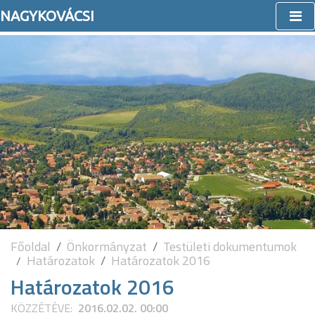
NAGYKOVÁCSI
Főoldal
Önkormányzat
Testületi dokumentumok
Határozatok
Határozatok 2016
Határozatok 2016
KÖZZÉTÉVE:
2016.02.02. 00:00