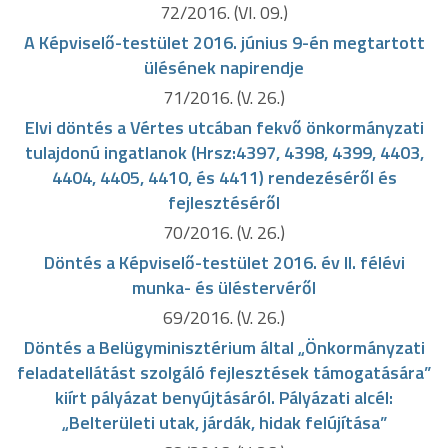
72/2016. (VI. 09.)
A Képviselő-testület 2016. június 9-én megtartott
ülésének napirendje
71/2016. (V. 26.)
Elvi döntés a Vértes utcában fekvő önkormányzati
tulajdonú ingatlanok (Hrsz:4397, 4398, 4399, 4403,
4404, 4405, 4410, és 4411) rendezéséről és
fejlesztéséről
70/2016. (V. 26.)
Döntés a Képviselő-testület 2016. év II. félévi
munka- és üléstervéről
69/2016. (V. 26.)
Döntés a Belügyminisztérium által „Önkormányzati
feladatellátást szolgáló fejlesztések támogatására”
kiírt pályázat benyújtásáról. Pályázati alcél:
„Belterületi utak, járdák, hidak felújítása”