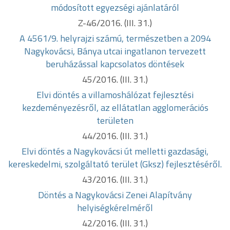
módosított
egyezségi ajánlatáról
Z-46/2016. (III. 31.)
A 4561/9. helyrajzi számú, természetben a 2094
Nagykovácsi, Bánya utcai
ingatlanon tervezett
beruházással kapcsolatos döntések
45/2016. (III. 31.)
Elvi döntés a villamoshálózat fejlesztési
kezdeményezésről, az ellátatlan
agglomerációs
területen
44/2016. (III. 31.)
Elvi döntés a Nagykovácsi út melletti gazdasági,
kereskedelmi,
szolgáltató terület (Gksz) fejlesztéséről.
43/2016. (III. 31.)
Döntés a Nagykovácsi Zenei Alapítvány
helyiségkérelméről
42/2016. (III. 31.)