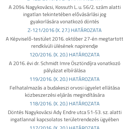
A 2094 Nagykovácsi, Kossuth L. u. 56/2. szám alatti
ingatlan tekintetében elővásárlási jog
gyakorlására vonatkozó döntés
Z-121/2016 (X. 27.) HATÁROZATA
A Képviselő-testület 2016. október 27-én megtartott
rendkívüli ülésének napirendje
120/2016. (X. 20.) HATÁROZATA
A 2016. évi dr. Schmidt Imre Ösztöndíjra vonatkozó
pályázat elbírálása
119/2016. (X. 20.) HATÁROZATA
Felhatalmazás a budakeszi orvosi ügyelet ellátása
közbeszerzési eljárás megindítására
118/2016. (X. 20.) HATÁROZATA
Döntés Nagykovácsi Ady Endre utca 51-53. sz. alatti
ingatlannal kapcsolatos területrendezés ügyében
117/2016. (X. 20.) HATÁROZATA