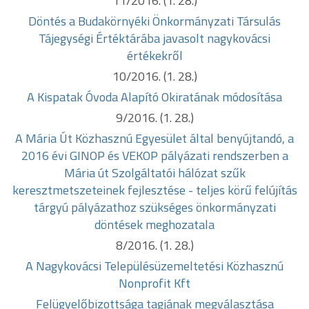
11/2016. (1. 28.)
Döntés a Budakörnyéki Önkormányzati Társulás
Tájegységi Értéktárába javasolt nagykovácsi
értékekről
10/2016. (1. 28.)
A Kispatak Óvoda Alapító Okiratának módosítása
9/2016. (1. 28.)
A Mária Út Közhasznú Egyesület által benyújtandó, a
2016 évi GINOP és VEKOP pályázati rendszerben a
Mária út Szolgáltatói hálózat szűk
keresztmetszeteinek fejlesztése - teljes körű felújítás
tárgyú pályázathoz szükséges önkormányzati
döntések meghozatala
8/2016. (1. 28.)
A Nagykovácsi Településüzemeltetési Közhasznú
Nonprofit Kft
Felügyelőbizottsága tagjának megválasztása