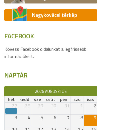
Nagykovácsi térkép
FACEBOOK
Kövess Facebook oldalunkat a legfrissebb
információkért.
NAPTÁR
2026 AUGUSZTUS
hét
kedd
sze
csüt
pén
szo
vas
27
28
29
30
31
1
2
3
4
5
6
7
8
9
10
11
12
13
14
15
16