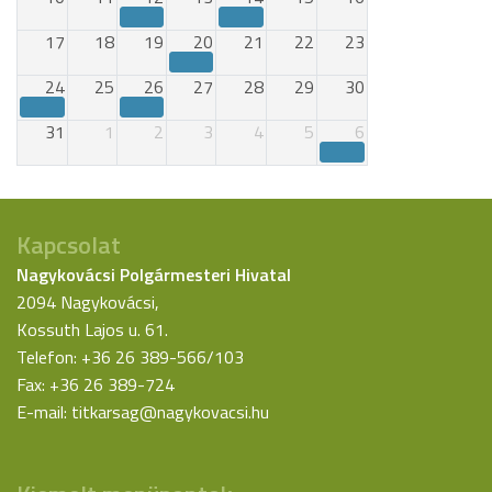
17
18
19
20
21
22
23
24
25
26
27
28
29
30
31
1
2
3
4
5
6
Kapcsolat
Nagykovácsi Polgármesteri Hivatal
2094 Nagykovácsi,
Kossuth Lajos u. 61.
Telefon: +36 26 389-566/103
Fax: +36 26 389-724
E-mail:
titkarsag@nagykovacsi.hu