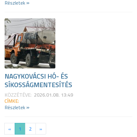
»
Részletek
NAGYKOVÁCSI HÓ- ÉS
SÍKOSSÁGMENTESÍTÉS
KÖZZÉTÉVE:
2026.01.08. 13:49
CÍMKE:
»
Részletek
«
1
2
»