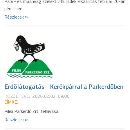
Papír- és műanyag szelektív hulladék elszállítás február 20-án
pénteken.
»
Részletek
Erdőlátogatás - Kerékpárral a Parkerdőben
KÖZZÉTÉVE:
2026.02.02. 09:00
CÍMKE:
Pilisi Parkerdő Zrt. felhívása.
»
Részletek