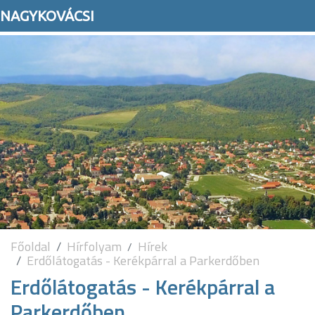
NAGYKOVÁCSI
Főoldal
Hírfolyam
Hírek
Erdőlátogatás - Kerékpárral a Parkerdőben
Erdőlátogatás - Kerékpárral a
Parkerdőben