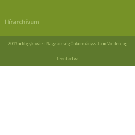
Hírarchívum
2017 ■ Nagykovácsi Nagyközség Önkormányzata ■ Minden jog
fenntartva