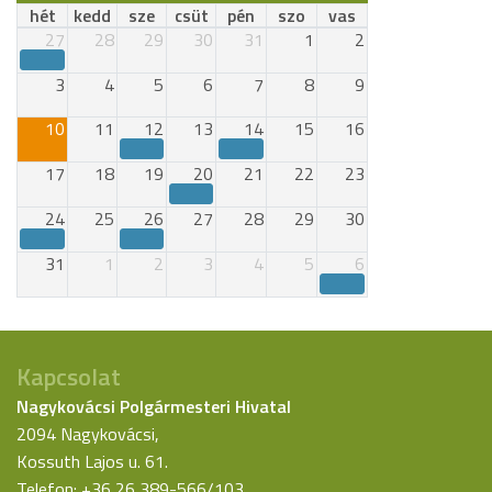
hét
kedd
sze
csüt
pén
szo
vas
27
28
29
30
31
1
2
3
4
5
6
7
8
9
10
11
12
13
14
15
16
17
18
19
20
21
22
23
24
25
26
27
28
29
30
31
1
2
3
4
5
6
Kapcsolat
Nagykovácsi Polgármesteri Hivatal
2094 Nagykovácsi,
Kossuth Lajos u. 61.
Telefon: +36 26 389-566/103