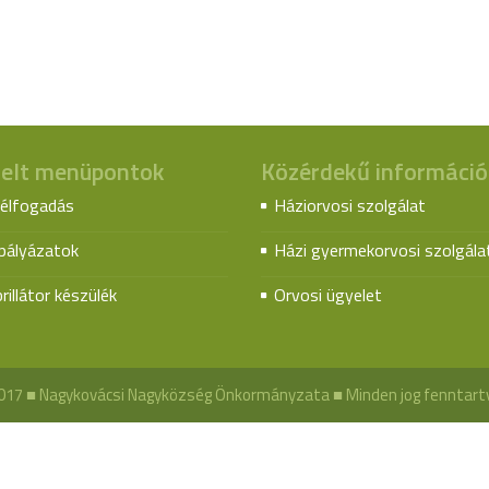
elt menüpontok
Közérdekű információ
élfogadás
Háziorvosi szolgálat
spályázatok
Házi gyermekorvosi szolgála
rillátor készülék
Orvosi ügyelet
017 ■ Nagykovácsi Nagyközség Önkormányzata ■ Minden jog fenntart