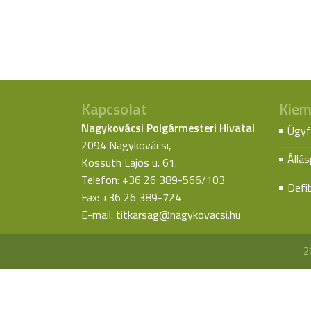
Kapcsolat
Kiem
Nagykovácsi Polgármesteri Hivatal
Ügyf
2094 Nagykovácsi,
Állá
Kossuth Lajos u. 61.
Telefon: +36 26 389-566/103
Defib
Fax: +36 26 389-724
E-mail:
titkarsag@nagykovacsi.hu
2