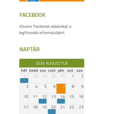
FACEBOOK
Kövess Facebook oldalunkat a
legfrissebb információkért.
NAPTÁR
2026 AUGUSZTUS
hét
kedd
sze
csüt
pén
szo
vas
27
28
29
30
31
1
2
3
4
5
6
7
8
9
10
11
12
13
14
15
16
17
18
19
20
21
22
23