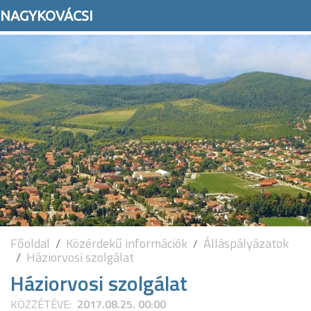
NAGYKOVÁCSI
Főoldal
Közérdekű információk
Álláspályázatok
Háziorvosi szolgálat
Háziorvosi szolgálat
KÖZZÉTÉVE:
2017.08.25. 00:00