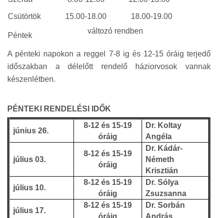
Csütörtök
15.00-18.00
18.00-19.00
változó rendben
Péntek
A pénteki napokon a reggel 7-8 ig és 12-15 óráig terjedő
időszakban a délelőtt rendelő háziorvosok vannak
készenlétben.
PÉNTEKI RENDELÉSI IDŐK
8-12 és 15-19
Dr. Koltay
június 26.
óráig
Angéla
Dr. Kádár-
8-12 és 15-19
július 03.
Németh
óráig
Krisztián
8-12 és 15-19
Dr. Sólya
július 10.
óráig
Zsuzsanna
8-12 és 15-19
Dr. Sorbán
július 17.
óráig
András