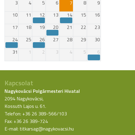
3
4
5
6
7
8
9
10
11
12
13
14
15
16
17
18
19
20
21
22
23
24
25
26
27
28
29
30
31
1
2
3
4
5
6
Kapcsolat
Nagykovácsi Polgármesteri Hivatal
2094 Nagykovácsi,
Kossuth Lajos u. 61.
Telefon: +36 26 389-566/103
Fax: +36 26 389-724
E-mail:
titkarsag@nagykovacsi.hu