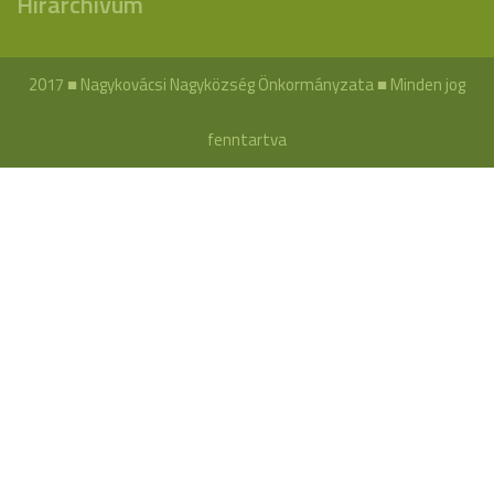
Hírarchívum
2017 ■ Nagykovácsi Nagyközség Önkormányzata ■ Minden jog
fenntartva