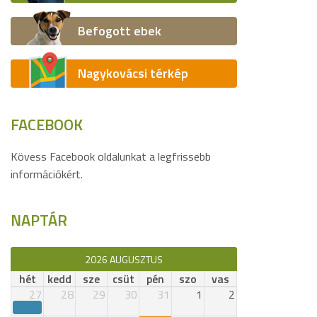
Befogott ebek
Nagykovácsi térkép
FACEBOOK
Kövess Facebook oldalunkat a legfrissebb
információkért.
NAPTÁR
2026 AUGUSZTUS
hét
kedd
sze
csüt
pén
szo
vas
27
28
29
30
31
1
2