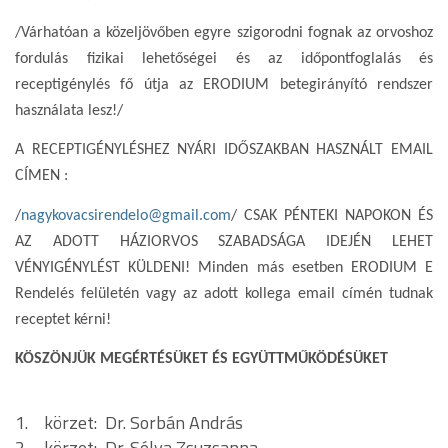
/Várhatóan a közeljövőben egyre szigorodni fognak az orvoshoz
fordulás fizikai lehetőségei és az időpontfoglalás és
receptigénylés fő útja az ERODIUM betegirányító rendszer
használata lesz!/
A RECEPTIGÉNYLÉSHEZ NYÁRI IDŐSZAKBAN HASZNÁLT EMAIL
CÍMEN :
/
nagykovacsirendelo@gmail.com
/ CSAK PÉNTEKI NAPOKON ÉS
AZ ADOTT HÁZIORVOS SZABADSÁGA IDEJÉN LEHET
VÉNYIGÉNYLÉST KÜLDENI! Minden más esetben ERODIUM E
Rendelés felületén vagy az adott kollega email címén tudnak
receptet kérni!
KÖSZÖNJÜK MEGÉRTÉSÜKET ÉS EGYÜTTMŰKÖDÉSÜKET
1. körzet: Dr. Sorbán András
2. körzet: Dr. Sólya Zsuzsanna