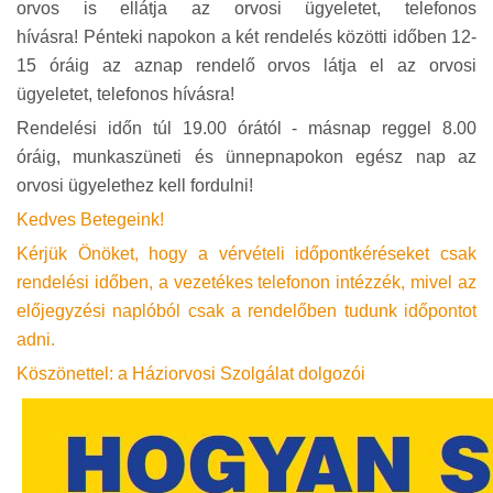
orvos is ellátja az orvosi ügyeletet, telefonos
hívásra! Pénteki napokon a két rendelés közötti időben 12-
15 óráig az aznap rendelő orvos látja el az orvosi
ügyeletet, telefonos hívásra!
Rendelési időn túl 19.00 órától - másnap reggel 8.00
óráig, munkaszüneti és ünnepnapokon egész nap az
orvosi ügyelethez kell fordulni!
Kedves Betegeink!
Kérjük Önöket, hogy a vérvételi időpontkéréseket csak
rendelési időben, a vezetékes telefonon intézzék, mivel az
előjegyzési naplóból csak a rendelőben tudunk időpontot
adni.
Köszönettel: a Háziorvosi Szolgálat dolgozói