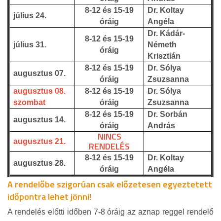
8-12 és 15-19
Dr. Koltay
július 24.
óráig
Angéla
Dr. Kádár-
8-12 és 15-19
július 31.
Németh
óráig
Krisztián
8-12 és 15-19
Dr. Sólya
augusztus 07.
óráig
Zsuzsanna
augusztus 08.
8-12 és 15-19
Dr. Sólya
szombat
óráig
Zsuzsanna
8-12 és 15-19
Dr. Sorbán
augusztus 14.
óráig
András
NINCS
augusztus 21.
RENDELÉS
8-12 és 15-19
Dr. Koltay
augusztus 28.
óráig
Angéla
A rendelőbe szigorúan csak előzetesen egyeztetett
időpontra lehet jönni!
A rendelés előtti időben 7-8 óráig az aznap reggel rendelő