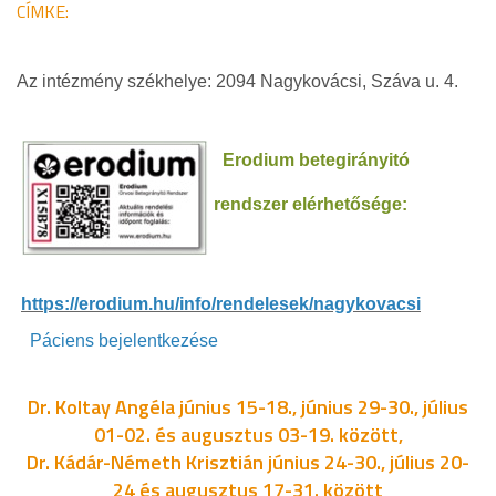
CÍMKE:
Az intézmény székhelye: 2094 Nagykovácsi, Száva u. 4.
Erodium betegirányitó
rendszer elérhetősége:
https://erodium.hu/info/rendelesek/nagykovacsi
Páciens bejelentkezése
Dr. Koltay Angéla június 15-18., június 29-30., július
01-02. és augusztus 03-19. között,
Dr. Kádár-Németh Krisztián június 24-30., július 20-
24 és augusztus 17-31. között