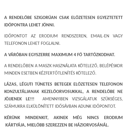
A RENDELŐBE SZIGORÚAN CSAK ELŐZETESEN EGYEZTETETT
IDŐPONTRA LEHET JÖNNI.
IDŐPONTOT AZ ERODIUM RENDSZEREN, EMAIL-EN VAGY
TELEFONON LEHET FOGLALNI.
A VÁRÓBAN EGYSZERRE MAXIMUM 4 FŐ TARTÓZKODHAT.
A RENDELŐBEN A MASZK HASZNÁLATA KÖTELEZŐ, BELÉPÉSKOR
MINDEN ESETBEN KÉZFERTŐTLENÍTÉS KÖTELEZŐ.
LÁZAS, LÉGUTI TÜNETES BETEGEK ELŐZETESEN TELEFONON
KONZULTÁLJANAK KEZELŐORVOSUKKAL, A RENDELŐBE NE
JÖJJENEK LE!!!
AMENNYIBEN VIZSGÁLATUK SZÜKSÉGES,
SZÁMUKRA ELKÜLÖNÍTETT IDŐSÁVBAN ADUNK IDŐPONTOT.
KÉRÜNK MINDENKIT, AKINEK MÉG NINCS ERODIUM
KÁRTYÁJA, MIELŐBB SZEREZZEN BE HÁZIORVOSÁNÁL.