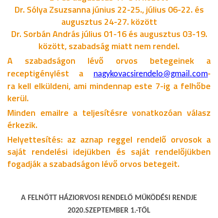
Dr. Sólya Zsuzsanna június 22-25., július 06-22. és
augusztus 24-27. között
Dr. Sorbán András július 01-16 és augusztus 03-19.
között, szabadság miatt nem rendel.
A szabadságon lévő orvos betegeinek a
receptigénylést a
nagykovacsirendelo@gmail.com
-
ra kell elküldeni, ami mindennap este 7-ig a felhőbe
kerül.
Minden emailre a teljesítésre vonatkozóan válasz
érkezik.
Helyettesítés: az aznap reggel rendelő orvosok a
saját rendelési idejükben és saját rendelőjükben
fogadják a szabadságon lévő orvos betegeit.
A FELNŐTT HÁZIORVOSI RENDELŐ MŰKÖDÉSI RENDJE
2020.SZEPTEMBER 1.-TŐL