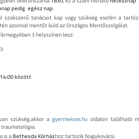
gyelet telefonszáma
1830
, ez a szám hívható
hétköznap 
pnap pedig egész nap
.
l szakszerű tanácsot kap vagy szükség esetén a tartóz
setén azonnal mentőt küld az Országos Mentőszolgálat.
Vármegyében 3 helyszínen lesz:
-3
14:00 között
 van szükség,akkor a
gyermeksos.hu
oldalon található 
 traumatológia.
a is a
Bethesda Kórház
hoz tartozik Nagykovácsi.