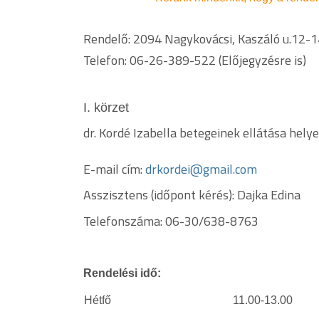
Rendelő: 2094 Nagykovácsi, Kaszáló u.12-14
Telefon: 06-26-389-522 (Előjegyzésre is)
I. körzet
dr. Kordé Izabella betegeinek ellátása helye
E-mail cím:
drkordei@gmail.com
Asszisztens (időpont kérés):
Dajka Edina
Telefonszáma:
06-30/638-8763
Rendelési idő:
Hétfő
11.00-13.00 dr.