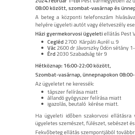
2024.február 1-től
Pest vármegyében az ü
08:00 között, szombat-vasárnap és ünne
A beteg a központi telefonszám hívásáva
helyére ügyeleti autót vagy életveszély e
Házi gyermekorvosi ügyeleti
ellátás Pest 
Cegléd
2700 Kárpáti Aurél u. 9
Vác
2600 dr Jávorszky Ödön sétány 1
Érd
2030 Szabadság tér 9
Hétköznap: 16:00-22:00 között,
Szombat-vasárnap, ünnepnapokon 08:00-
Az ügyeletet ne keressék:
tápszer felírása miatt
állandó gyógyszer felírása miatt
igazolás, beutaló kérése miatt.
Ha ügyeleti időben szakorvosi ellátásra
ügyeletes szemészet, fülészet, sebészet és
Fekvőbeteg ellátás szempontjából továbbr