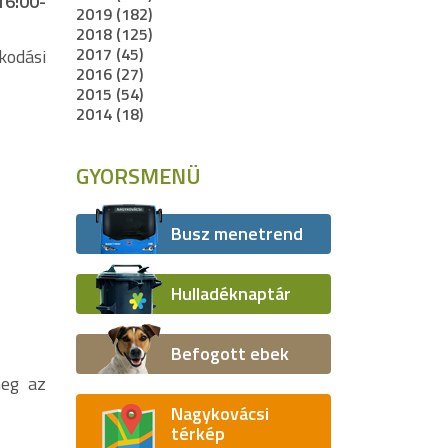
16:00-
2019 (182)
2018 (125)
2017 (45)
kodási
2016 (27)
2015 (54)
2014 (18)
GYORSMENÜ
Busz menetrend
Hulladéknaptár
Befogott ebek
meg az
Nagykovácsi
térkép