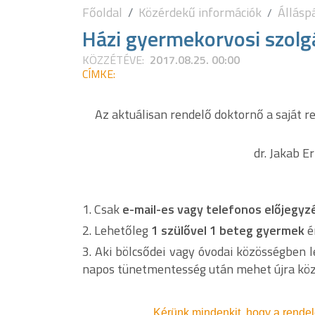
Főoldal
Közérdekű információk
Állásp
Házi gyermekorvosi szolg
KÖZZÉTÉVE:
2017.08.25. 00:00
CÍMKE:
Az aktuálisan rendelő doktornő a saját re
dr. Jakab 
1. Csak
e-mail-es vagy telefonos előjegyz
2. Lehetőleg
1 szülővel 1 beteg gyermek
é
3. Aki bölcsődei vagy óvodai közösségben 
napos tünetmentesség után mehet újra kö
Kérünk mindenkit, hogy a rendelé