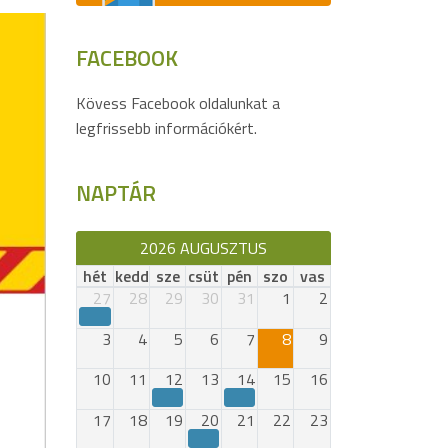
FACEBOOK
Kövess Facebook oldalunkat a
legfrissebb információkért.
NAPTÁR
2026 AUGUSZTUS
hét
kedd
sze
csüt
pén
szo
vas
27
28
29
30
31
1
2
3
4
5
6
7
8
9
10
11
12
13
14
15
16
17
18
19
20
21
22
23