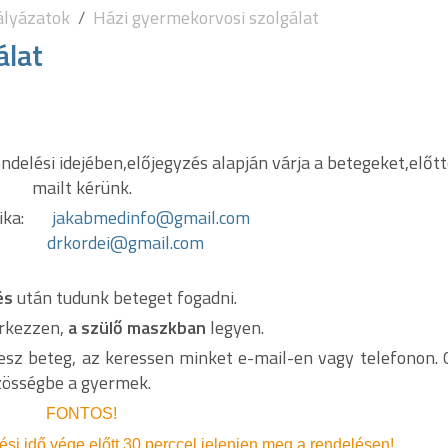
ályázatok
Házi gyermekorvosi szolgálat
álat
ndelési idejében,előjegyzés alapján várja a betegeket,előtt
mailt kérünk.
Erika:
jakabmedinfo@gmail.com
drkordei@gmail.com
és
után tudunk beteget fogadni.
rkezzen,
a szülő maszkban
legyen.
lesz beteg, az keressen minket e-mail-en vagy telefonon. 
zösségbe a gyermek.
FONTOS!
si idő vége előtt 30 perccel jelenjen meg a rendelésen!