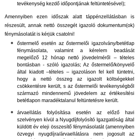
tevékenység kezdő időpontjának feltüntetésével);
Amennyiben ezen időszak alatt táppénzellátásban is
részesült, annak nettó összegét igazoló dokumentum(ok)
fénymásolatát is kérjük csatolni!
őstermelő esetén
az őstermelői igazolvány/betétlap
fénymásolata, valamint a kérelem beadását
megelőző 12 hónap nettó jövedelméről – tételes
bontásban - szóló igazolás; Az őstermelő/könyvelő
által kiadott –tételes – igazoláson fel kell tüntetni,
hogy a nettó összeg az igazolt költségekkel
csökkentésre került, s az őstermelői tevékenységből
származó mindennemű jövedelem az értékesítési
betétlapon maradéktalanul feltüntetésre került.
árvaellátás folyósítása esetén
az előző havi
szelvényen kívül a Nyugdíjfolyósító Igazgatóság által
küldött év eleji összesítő fénymásolatát (amennyiben
özvegyi nyugdíjra/árvaellátásra nem jogosult az