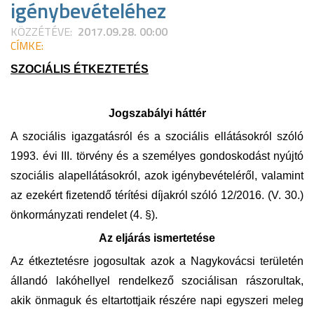
igénybevételéhez
KÖZZÉTÉVE:
2017.09.28. 00:00
CÍMKE:
SZOCIÁLIS ÉTKEZTETÉS
Jogszabályi háttér
A szociális igazgatásról és a szociális ellátásokról szóló
1993. évi III. törvény és a személyes gondoskodást nyújtó
szociális alapellátásokról, azok igénybevételéről, valamint
az ezekért fizetendő térítési díjakról szóló 12/2016. (V. 30.)
önkormányzati rendelet (4. §).
Az eljárás ismertetése
Az étkeztetésre jogosultak azok a Nagykovácsi területén
állandó lakóhellyel rendelkező szociálisan rászorultak,
akik önmaguk és eltartottjaik részére napi egyszeri meleg