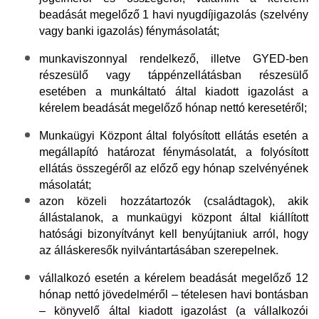
beadását megelőző 1 havi nyugdíjigazolás (szelvény
vagy banki igazolás) fénymásolatát;
munkaviszonnyal rendelkező, illetve GYED-ben
részesülő vagy táppénzellátásban részesülő
esetében
a munkáltató által kiadott igazolást a
kérelem beadását megelőző hónap nettó keresetéről;
Munkaügyi Központ által folyósított ellátás
esetén a
megállapító határozat fénymásolatát, a folyósított
ellátás összegéről az előző egy hónap szelvényének
másolatát;
azon közeli hozzátartozók (családtagok), akik
állástalanok
, a munkaügyi központ által kiállított
hatósági bizonyítványt kell benyújtaniuk arról, hogy
az álláskeresők nyilvántartásában szerepelnek.
vállalkozó esetén
a kérelem beadását megelőző 12
hónap nettó jövedelméről – tételesen havi bontásban
– könyvelő által kiadott igazolást (a vállalkozói