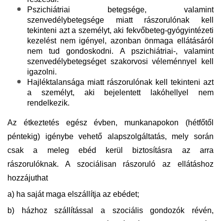
Pszichiátriai betegsége, valamint
szenvedélybetegsége miatt rászorulónak kell
tekinteni azt a személyt, aki fekvőbeteg-gyógyintézeti
kezelést nem igényel, azonban önmaga ellátásáról
nem tud gondoskodni. A pszichiátriai-, valamint
szenvedélybetegséget szakorvosi véleménnyel kell
igazolni.
Hajléktalansága miatt rászorulónak kell tekinteni azt
a személyt, aki bejelentett lakóhellyel nem
rendelkezik.
Az étkeztetés egész évben, munkanapokon (hétfőtől
péntekig) igénybe vehető alapszolgáltatás, mely során
csak a meleg ebéd kerül biztosításra az arra
rászorulóknak. A szociálisan rászoruló az ellátáshoz
hozzájuthat
a) ha saját maga elszállítja az ebédet;
b) házhoz szállítással a szociális gondozók révén,