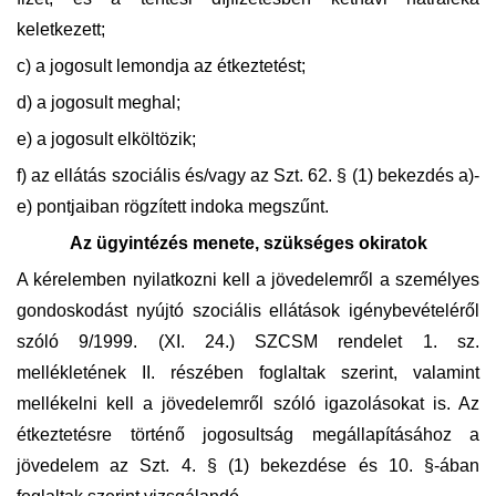
keletkezett;
c) a jogosult lemondja az étkeztetést;
d) a jogosult meghal;
e) a jogosult elköltözik;
f) az ellátás szociális és/vagy az Szt. 62. § (1) bekezdés a)-
e) pontjaiban rögzített indoka megszűnt.
Az ügyintézés menete, szükséges okiratok
A kérelemben nyilatkozni kell a jövedelemről a személyes
gondoskodást nyújtó szociális ellátások igénybevételéről
szóló 9/1999. (XI. 24.) SZCSM rendelet 1. sz.
mellékletének II. részében foglaltak szerint, valamint
mellékelni kell a jövedelemről szóló igazolásokat is. Az
étkeztetésre történő jogosultság megállapításához a
jövedelem az Szt. 4. § (1) bekezdése és 10. §-ában