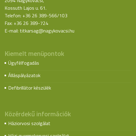
2094 Nagykovácsi,
Kossuth Lajos u. 61.
Telefon: +36 26 389-566/103
Fax: +36 26 389-724
E-mail:
titkarsag@nagykovacsi.hu
Kiemelt menüpontok
Ügyfélfogadás
Álláspályázatok
Defibrillátor készülék
Közérdekű információk
Háziorvosi szolgálat
Házi gyermekorvosi szolgálat