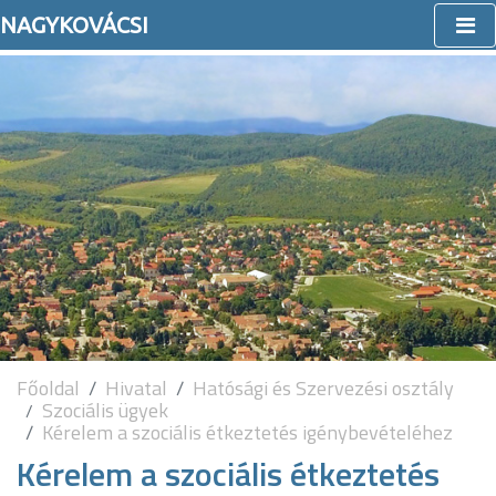
NAGYKOVÁCSI
Főoldal
Hivatal
Hatósági és Szervezési osztály
Szociális ügyek
Kérelem a szociális étkeztetés igénybevételéhez
Kérelem a szociális étkeztetés