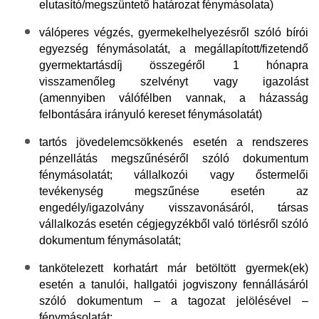
elutasító/megszüntető határozat fénymásolata)
válóperes végzés, gyermekelhelyezésről szóló bírói
egyezség fénymásolatát
, a megállapított/fizetendő
gyermektartásdíj összegéről 1 hónapra
visszamenőleg szelvényt vagy igazolást
(amennyiben válófélben vannak, a házasság
felbontására irányuló kereset fénymásolatát)
tartós jövedelemcsökkenés esetén
a rendszeres
pénzellátás megszűnéséről szóló dokumentum
fénymásolatát; vállalkozói vagy őstermelői
tevékenység megszűnése esetén az
engedély/igazolvány visszavonásáról, társas
vállalkozás esetén cégjegyzékből való törlésről szóló
dokumentum fénymásolatát;
tankötelezett korhatárt már betöltött gyermek(ek)
esetén
a tanulói, hallgatói jogviszony fennállásáról
szóló dokumentum – a tagozat jelölésével –
fénymásolatát;