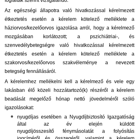
foglaltak szerint vizsgálandó.
Az egészségi állapotra való hivatkozással kérelmezett
étkeztetés esetén a kérelem kötelező melléklete a
háziorvos/kezelőorvos igazolása arról, hogy a kérelmező
mozgásában korlátozott; a pszichiátriai-, és
szenvedélybetegségre való hivatkozással kérelmezett
étkeztetés esetén a kérelem kötelező melléklete a
szakorvos/kezelőorvos szakvéleménye a nevezett
betegség fennállásáról.
A kérelemhez mellékelni kell
a kérelmező és vele egy
lakásban élő közeli hozzátartozó(k) részéről a kérelem
beadását megelőző hónap nettó jövedelméről szóló
igazolásokat:
nyugdíjas esetében
a Nyugdíjbiztosító Igazgatóság
által az év elején küldött
nyugdíjösszesítő fénymásolatát a folyósítás
jogcíméről és összegéről, valamint a kérelem