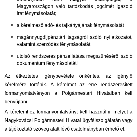
Magyarországon való tartózkodás jogcímét igazoló
irat fénymásolatát;
a kérelmező adó- és tajkártyájának fénymásolatát
magánnyugdíjpénztári tagságról szóló nyilatkozatot,
valamint szerződés fénymásolatát
utolsó rendszeres pénzellátása megszűnéséről szóló
dokumentum fénymásolatát!
Az étkeztetés igénybevétele önkéntes, az igénylő
kérelmére történik. A kérelmet az erre rendszeresített
formanyomtatványon a Polgármesteri Hivatalban kell
benyújtani.
A kérelemhez formanyomtatványt kell használni
, melyet a
Nagykovácsi Polgármesteri Hivatal ügyfélszolgálatán vagy
a tájékoztató szöveg alatt lévő csatolmányban érhető el.