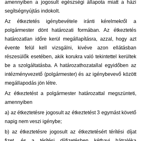
amennyiben a jogosult egészségi állapota miatt a házi
segítségnyújtás indokolt.
Az étkeztetés igénybevétele iránti kérelmekről a
polgármester dönt határozati formában. Az étkeztetés
határozatlan időre kerül megállapításra, azzal, hogy azt
évente felül kell vizsgálni, kivéve azon ellátásban
részesülők esetében, akik korukra való tekintettel kerültek
be a szolgáltatásba. A határozathozatallal egyidőben az
intézményvezető (polgármester) és az igénybevevő között
megállapodás jön létre.
Az étkeztetést a polgármester határozattal megszünteti,
amennyiben
a) az étkeztetésre jogosult az étkeztetést 3 egymást követő
napig nem veszi igénybe;
b) az étkeztetésre jogosult az étkeztetésért térítési díjat
fizet, és a térítési díjfizetésben kéthavi hátraléka