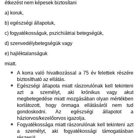
étkezést nem képesek biztosítani
a) koruk,
b) egészségi állapotuk,
c) fogyatékosságuk, pszichiátriai betegségük,
d) szenvedélybetegségük vagy
e) hajléktalanságuk
miatt.
A korra való hivatkozással a 75 év felettiek részére
biztosítható az ellátás.
Egészségi állapota miatt rászorulónak kell tekinteni
azt a személyt, aki krónikus vagy akut
megbetegedése miatt mozgásában olyan mértékben
korlátozott, hogy önmaga ellátásáról nem tud
gondoskodni. Az egészségi állapotot a
háziorvos/kezelőorvos igazolja.
Fogyatékossága miatt rászorulónak kell tekinteni azt
a személyt, aki fogyatékossági támogatásban
részesül.