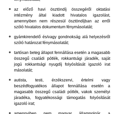
az előző havi ösztöndíj összegéről oktatási
intézmény által kiadott hivatalos igazolást
,
amennyiben nem részesül ösztöndíjban az erről
szóló hivatalos dokumentum fénymásolatát;
gyámkirendelő és/vagy gondnokság alá helyezésről
szóló határozat fénymásolatát
;
tartósan beteg állapot fennállása esetén
a magasabb
összegű családi pótlék, rokkantsági járadék, saját
jogú rokkantsági nyugdíj folyósítását igazoló irat
másolatát;
autista, testi, érzékszervi, értelmi vagy
beszédfogyatékos állapot fennállása esetén a
magasabb összegű családi pótlék, vakok személyi
járadéka, fogyatékossági támogatás folyósítását
igazoló irat;
amennyiben nem magyar állampolgár
, a