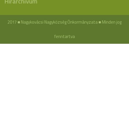
Hírarchívum
2017 ■ Nagykovácsi Nagyközség Önkormányzata ■ Minden jog
fenntartva