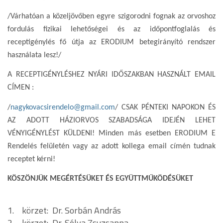
/Várhatóan a közeljövőben egyre szigorodni fognak az orvoshoz
fordulás fizikai lehetőségei és az időpontfoglalás és
receptigénylés fő útja az ERODIUM betegirányító rendszer
használata lesz!/
A RECEPTIGÉNYLÉSHEZ NYÁRI IDŐSZAKBAN HASZNÁLT EMAIL
CÍMEN :
/
nagykovacsirendelo@gmail.com
/ CSAK PÉNTEKI NAPOKON ÉS
AZ ADOTT HÁZIORVOS SZABADSÁGA IDEJÉN LEHET
VÉNYIGÉNYLÉST KÜLDENI! Minden más esetben ERODIUM E
Rendelés felületén vagy az adott kollega email címén tudnak
receptet kérni!
KÖSZÖNJÜK MEGÉRTÉSÜKET ÉS EGYÜTTMŰKÖDÉSÜKET
1. körzet: Dr. Sorbán András
2. körzet: Dr. Sólya Zsuzsanna