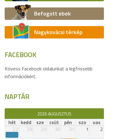
Befogott ebek
Nagykovácsi térkép
FACEBOOK
Kövess Facebook oldalunkat a legfrissebb
információkért.
NAPTÁR
2026 AUGUSZTUS
hét
kedd
sze
csüt
pén
szo
vas
27
28
29
30
31
1
2