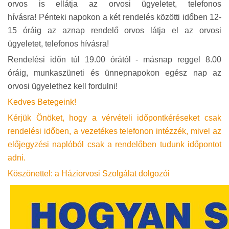
orvos is ellátja az orvosi ügyeletet, telefonos
hívásra! Pénteki napokon a két rendelés közötti időben 12-
15 óráig az aznap rendelő orvos látja el az orvosi
ügyeletet, telefonos hívásra!
Rendelési időn túl 19.00 órától - másnap reggel 8.00
óráig, munkaszüneti és ünnepnapokon egész nap az
orvosi ügyelethez kell fordulni!
Kedves Betegeink!
Kérjük Önöket, hogy a vérvételi időpontkéréseket csak
rendelési időben, a vezetékes telefonon intézzék, mivel az
előjegyzési naplóból csak a rendelőben tudunk időpontot
adni.
Köszönettel: a Háziorvosi Szolgálat dolgozói