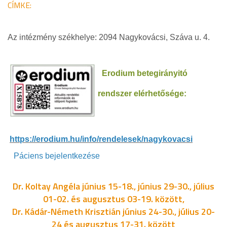
CÍMKE:
Az intézmény székhelye: 2094 Nagykovácsi, Száva u. 4.
Erodium betegirányitó
rendszer elérhetősége:
https://erodium.hu/info/rendelesek/nagykovacsi
Páciens bejelentkezése
Dr. Koltay Angéla június 15-18., június 29-30., július
01-02. és augusztus 03-19. között,
Dr. Kádár-Németh Krisztián június 24-30., július 20-
24 és augusztus 17-31. között