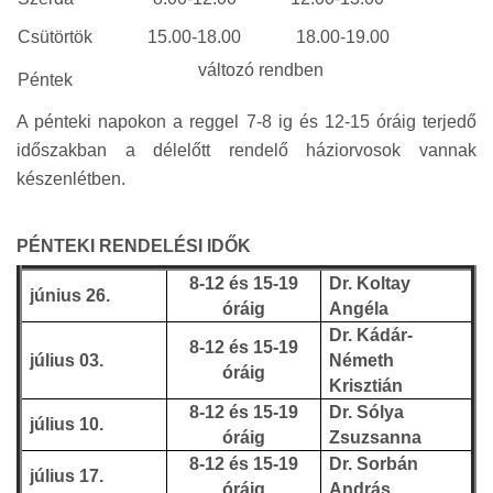
Csütörtök
15.00-18.00
18.00-19.00
változó rendben
Péntek
A pénteki napokon a reggel 7-8 ig és 12-15 óráig terjedő
időszakban a délelőtt rendelő háziorvosok vannak
készenlétben.
PÉNTEKI RENDELÉSI IDŐK
8-12 és 15-19
Dr. Koltay
június 26.
óráig
Angéla
Dr. Kádár-
8-12 és 15-19
július 03.
Németh
óráig
Krisztián
8-12 és 15-19
Dr. Sólya
július 10.
óráig
Zsuzsanna
8-12 és 15-19
Dr. Sorbán
július 17.
óráig
András