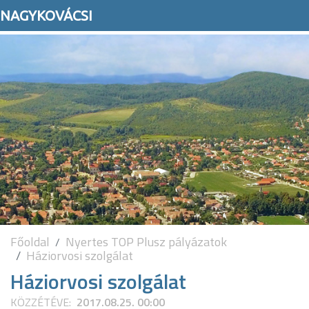
NAGYKOVÁCSI
Főoldal
Nyertes TOP Plusz pályázatok
Háziorvosi szolgálat
Háziorvosi szolgálat
KÖZZÉTÉVE:
2017.08.25. 00:00