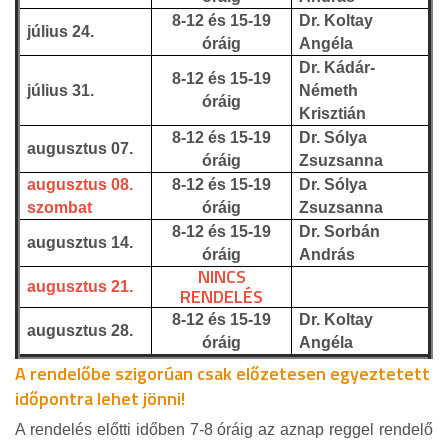
8-12 és 15-19
Dr. Koltay
július 24.
óráig
Angéla
Dr. Kádár-
8-12 és 15-19
július 31.
Németh
óráig
Krisztián
8-12 és 15-19
Dr. Sólya
augusztus 07.
óráig
Zsuzsanna
augusztus 08.
8-12 és 15-19
Dr. Sólya
szombat
óráig
Zsuzsanna
8-12 és 15-19
Dr. Sorbán
augusztus 14.
óráig
András
NINCS
augusztus 21.
RENDELÉS
8-12 és 15-19
Dr. Koltay
augusztus 28.
óráig
Angéla
A rendelőbe szigorúan csak előzetesen egyeztetett
időpontra lehet jönni!
A rendelés előtti időben 7-8 óráig az aznap reggel rendelő