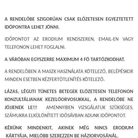
A RENDELŐBE SZIGORÚAN CSAK ELŐZETESEN EGYEZTETETT
IDŐPONTRA LEHET JÖNNI.
IDŐPONTOT AZ ERODIUM RENDSZEREN, EMAIL-EN VAGY
TELEFONON LEHET FOGLALNI.
A VÁRÓBAN EGYSZERRE MAXIMUM 4 FŐ TARTÓZKODHAT.
A RENDELŐBEN A MASZK HASZNÁLATA KÖTELEZŐ, BELÉPÉSKOR
MINDEN ESETBEN KÉZFERTŐTLENÍTÉS KÖTELEZŐ.
LÁZAS, LÉGUTI TÜNETES BETEGEK ELŐZETESEN TELEFONON
KONZULTÁLJANAK KEZELŐORVOSUKKAL, A RENDELŐBE NE
JÖJJENEK LE!!!
AMENNYIBEN VIZSGÁLATUK SZÜKSÉGES,
SZÁMUKRA ELKÜLÖNÍTETT IDŐSÁVBAN ADUNK IDŐPONTOT.
KÉRÜNK MINDENKIT, AKINEK MÉG NINCS ERODIUM
KÁRTYÁJA, MIELŐBB SZEREZZEN BE HÁZIORVOSÁNÁL.