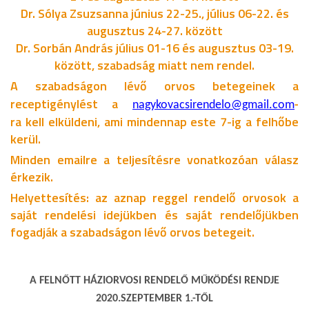
Dr. Sólya Zsuzsanna június 22-25., július 06-22. és
augusztus 24-27. között
Dr. Sorbán András július 01-16 és augusztus 03-19.
között, szabadság miatt nem rendel.
A szabadságon lévő orvos betegeinek a
receptigénylést a
nagykovacsirendelo@gmail.com
-
ra kell elküldeni, ami mindennap este 7-ig a felhőbe
kerül.
Minden emailre a teljesítésre vonatkozóan válasz
érkezik.
Helyettesítés: az aznap reggel rendelő orvosok a
saját rendelési idejükben és saját rendelőjükben
fogadják a szabadságon lévő orvos betegeit.
A FELNŐTT HÁZIORVOSI RENDELŐ MŰKÖDÉSI RENDJE
2020.SZEPTEMBER 1.-TŐL