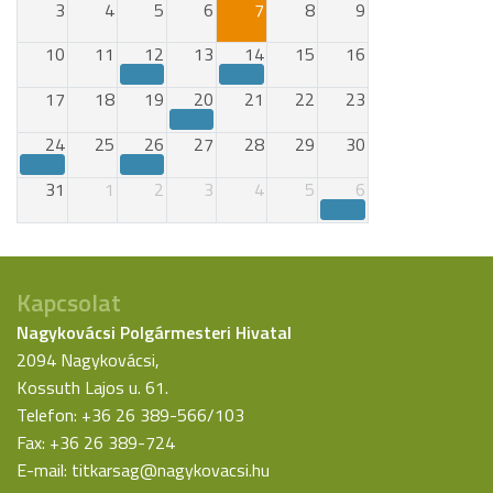
3
4
5
6
7
8
9
10
11
12
13
14
15
16
17
18
19
20
21
22
23
24
25
26
27
28
29
30
31
1
2
3
4
5
6
Kapcsolat
Nagykovácsi Polgármesteri Hivatal
2094 Nagykovácsi,
Kossuth Lajos u. 61.
Telefon: +36 26 389-566/103
Fax: +36 26 389-724
E-mail:
titkarsag@nagykovacsi.hu